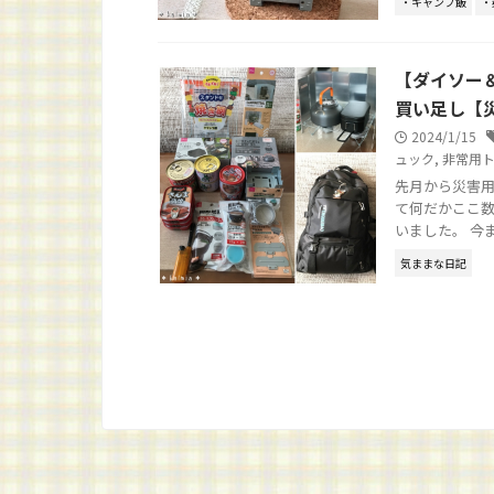
・キャンプ飯
・
【ダイソー
買い足し【
2024/1/15
ュック
,
非常用
先月から災害
て何だかここ数
いました。 今ま
気ままな日記