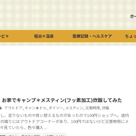
ホ
シピ＊
宿泊＊温泉
医療記録・ヘルスケア
ちょ
】お家でキャンプ＊メスティン(フッ素加工)炊飯してみた
アウトドア
,
キャン★ドゥ
,
ダイソー
,
メスティン
,
災害時用
,
炊飯
し、足りないものや買い替えるものがあったので100円ショップへ。店内
の隣りにはアウトドアコーナーがあり、100円ではないけど災害時用にメ
見ていたら、色々購入 ...