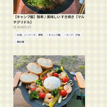
【キャンプ飯】簡単♪美味しい すき焼き【マル
チグリドル】
2026/5/27
・お肉、シーフード、野菜
・キャンプ飯
・スープ、汁物
・鍋料理