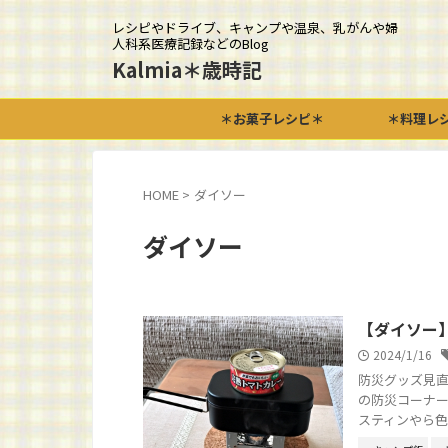
レシピやドライブ、キャンプや温泉、乳がんや婦
人科系医療記録などのBlog
Kalmia＊歳時記
＊お菓子レシピ＊
＊料理レ
HOME
>
ダイソー
ダイソー
【ダイソー
2024/1/16
防災グッズ見直
の防災コーナー
スティンやら色々