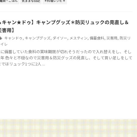
麺類・ごはん
気ままな日記
＊料理レシピ＊
＆キャン★ドゥ】キャンプグッズ＊防災リュックの見直し＆
災害用】
キャンドゥ
,
キャンプグッズ
,
ダイソー
,
メスティン
,
備蓄食料
,
災害用
,
防災リ
トイレ
用に備蓄していた食料の賞味期限が切れそうだったので入れ替えをし、そし
年 色々と不穏なので災害用＆防災グッズの見直し、そして買い足しをして
ではリュック1つに2人 ...