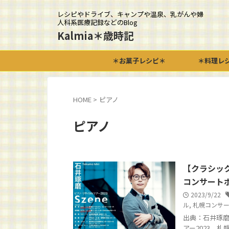
レシピやドライブ、キャンプや温泉、乳がんや婦
人科系医療記録などのBlog
Kalmia＊歳時記
＊お菓子レシピ＊
＊料理レ
HOME
>
ピアノ
ピアノ
【クラシック
コンサートホ
2023/9/22
ル
,
札幌コンサート
出典：石井琢磨
アー2023 札幌