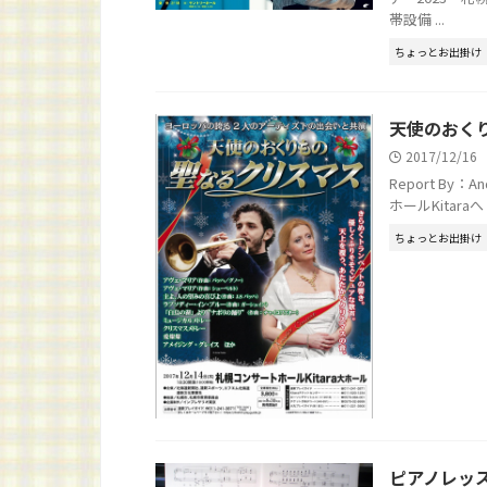
帯設備 ...
ちょっとお出掛け
天使のおく
2017/12/16
Report By：
ホールKitar
ちょっとお出掛け
ピアノレッ