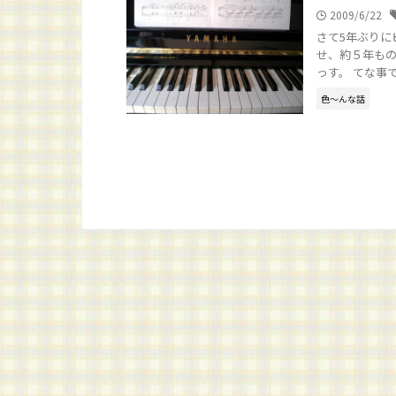
2009/6/22
さて5年ぶりに
せ、約５年もの
っす。 てな事で
色～んな話