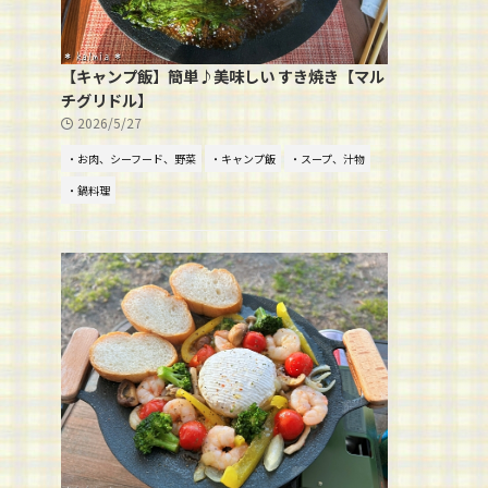
【キャンプ飯】簡単♪美味しい すき焼き【マル
チグリドル】
2026/5/27
・お肉、シーフード、野菜
・キャンプ飯
・スープ、汁物
・鍋料理