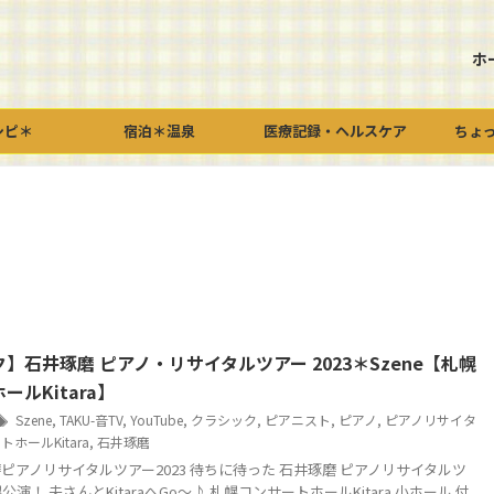
ホ
シピ＊
宿泊＊温泉
医療記録・ヘルスケア
ちょ
】石井琢磨 ピアノ・リサイタルツアー 2023＊Szene【札幌
ールKitara】
Szene
,
TAKU-音TV
,
YouTube
,
クラシック
,
ピアニスト
,
ピアノ
,
ピアノリサイタ
ホールKitara
,
石井琢磨
ピアノリサイタルツアー2023 待ちに待った 石井琢磨 ピアノリサイタルツ
公演！ 夫さんとKitaraへGo～♪ 札幌コンサートホールKitara 小ホール 付