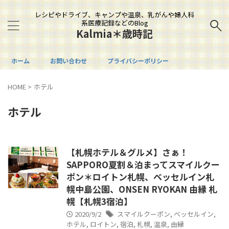
レシピやドライブ、キャンプや温泉、乳がんや婦人科
系医療記録などのBlog
Kalmia＊歳時記
ホーム
お問い合わせ
プライバシーポリシー
HOME
>
ホテル
ホテル
【札幌ホテル＆グルメ】さぁ！
SAPPORO夏割＆泊まってスマイルクー
ポン＊ロイトン札幌、ベッセルイン札
幌中島公園、ONSEN RYOKAN 由縁 札
幌【札幌3宿泊】
2020/9/2
スマイルクーポン
,
ベッセルイン
,
ホテル
,
ロイトン
,
宿泊
,
札幌
,
温泉
,
由縁