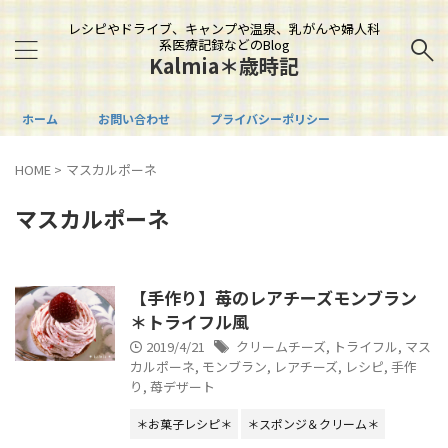
レシピやドライブ、キャンプや温泉、乳がんや婦人科
系医療記録などのBlog
Kalmia＊歳時記
ホーム
お問い合わせ
プライバシーポリシー
HOME
>
マスカルポーネ
マスカルポーネ
【手作り】苺のレアチーズモンブラン
＊トライフル風
2019/4/21
クリームチーズ
,
トライフル
,
マス
カルポーネ
,
モンブラン
,
レアチーズ
,
レシピ
,
手作
り
,
苺デザート
＊お菓子レシピ＊
＊スポンジ＆クリーム＊