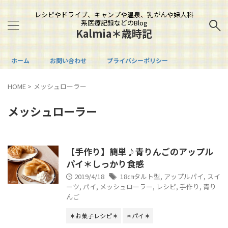
レシピやドライブ、キャンプや温泉、乳がんや婦人科
系医療記録などのBlog
Kalmia＊歳時記
ホーム
お問い合わせ
プライバシーポリシー
HOME
>
メッシュローラー
メッシュローラー
【手作り】簡単♪青りんごのアップル
パイ＊しっかり食感
2019/4/18
18㎝タルト型
,
アップルパイ
,
スイ
ーツ
,
パイ
,
メッシュローラー
,
レシピ
,
手作り
,
青り
んご
＊お菓子レシピ＊
＊パイ＊