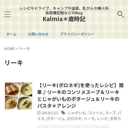
レシピやドライブ、キャンプや温泉、乳がんや婦人科
系医療記録などのBlog
Kalmia＊歳時記
ホーム
お問い合わせ
プライバシーポリシー
HOME
>
リーキ
リーキ
【リーキ(ポロネギ)を使ったレシピ】簡
単♪リーキのコンソメスープ＆リーキ
とじゃがいものポタージュ＆リーキの
パスタ＊アレンジ
2019/12/1
じゃがいも
,
コンソメ
,
スープ
,
パ
スタ
,
ポタージュ
,
ポロネギ
,
リーキ
,
レシピ
,
手作り