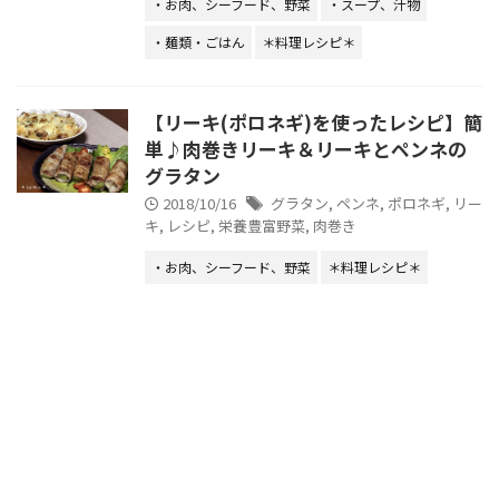
・お肉、シーフード、野菜
・スープ、汁物
・麺類・ごはん
＊料理レシピ＊
【リーキ(ポロネギ)を使ったレシピ】簡
単♪肉巻きリーキ＆リーキとペンネの
グラタン
2018/10/16
グラタン
,
ペンネ
,
ポロネギ
,
リー
キ
,
レシピ
,
栄養豊富野菜
,
肉巻き
・お肉、シーフード、野菜
＊料理レシピ＊