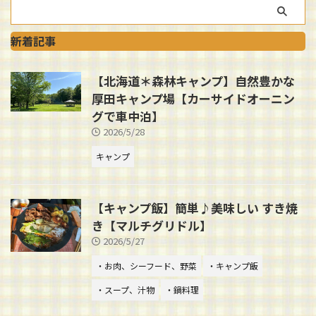
新着記事
【北海道＊森林キャンプ】自然豊かな
厚田キャンプ場【カーサイドオーニン
グで車中泊】
2026/5/28
キャンプ
【キャンプ飯】簡単♪美味しい すき焼
き【マルチグリドル】
2026/5/27
・お肉、シーフード、野菜
・キャンプ飯
・スープ、汁物
・鍋料理