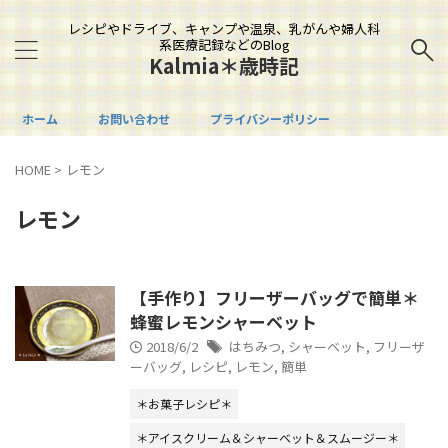
レシピやドライブ、キャンプや温泉、乳がんや婦人科
系医療記録などのBlog
Kalmia＊歳時記
ホーム
お問い合わせ
プライバシーポリシー
HOME
>
レモン
レモン
【手作り】フリーザーバッグで簡単＊
蜂蜜レモンシャーベット
2018/6/2
はちみつ
,
シャーベット
,
フリーザ
ーバッグ
,
レシピ
,
レモン
,
簡単
＊お菓子レシピ＊
＊アイスクリーム＆シャーベット＆スムージー＊