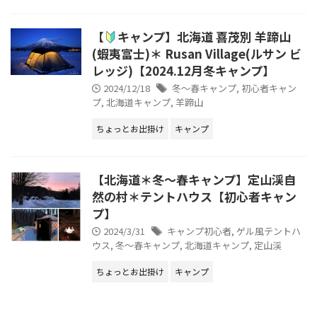
【
キャンプ】北海道 喜茂別 羊蹄山
(蝦夷富士)＊ Rusan Village(ルサン ビ
レッジ)【2024.12月冬キャンプ】
2024/12/18
冬～春キャンプ
,
初心者キャン
プ
,
北海道キャンプ
,
羊蹄山
ちょっとお出掛け
キャンプ
【北海道＊冬～春キャンプ】定山渓自
然の村＊テントハウス【初心者キャン
プ】
2024/3/31
キャンプ初心者
,
ゲル風テントハ
ウス
,
冬～春キャンプ
,
北海道キャンプ
,
定山渓
ちょっとお出掛け
キャンプ