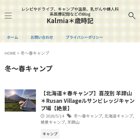
レシピやドライブ、キャンプや温泉、乳がんや婦人科
系医療記録などのBlog
Kalmia＊歳時記
ホーム
お問い合わせ
プライバシーポリシー
HOME
>
冬～春キャンプ
冬～春キャンプ
【北海道＊春キャンプ】喜茂別 羊蹄山
＊Rusan Villageルサンビレッジキャン
プ場【絶景】
2026/5/14
冬～春キャンプ
,
北海道キャンプ
,
絶景キャンプ
,
羊蹄山
キャンプ