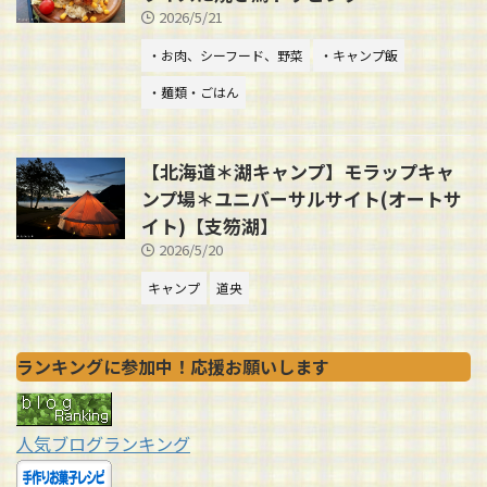
2026/5/21
・お肉、シーフード、野菜
・キャンプ飯
・麺類・ごはん
【北海道＊湖キャンプ】モラップキャ
ンプ場＊ユニバーサルサイト(オートサ
イト)【支笏湖】
2026/5/20
キャンプ
道央
ランキングに参加中！応援お願いします
人気ブログランキング