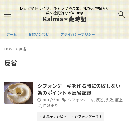
レシピやドライブ、キャンプや温泉、乳がんや婦人科
系医療記録などのBlog
Kalmia＊歳時記
ホーム
お問い合わせ
プライバシーポリシー
HOME
>
反省
反省
シフォンケーキを作る時に失敗しない
為のポイント＊反省記録
2018/4/20
シフォンケーキ
,
反省
,
失敗
,
底上
げ
,
目詰まり
＊お菓子レシピ＊
＊シフォンケーキ＊