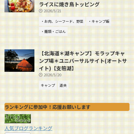
ライスに焼き鳥トッピング
2026/5/21
・お肉、シーフード、野菜
・キャンプ飯
・麺類・ごはん
【北海道＊湖キャンプ】モラップキャ
ンプ場＊ユニバーサルサイト(オートサ
イト)【支笏湖】
2026/5/20
キャンプ
道央
ランキングに参加中！応援お願いします
人気ブログランキング