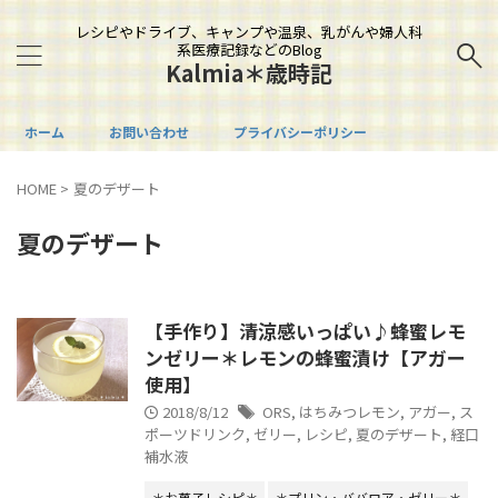
レシピやドライブ、キャンプや温泉、乳がんや婦人科
系医療記録などのBlog
Kalmia＊歳時記
ホーム
お問い合わせ
プライバシーポリシー
HOME
>
夏のデザート
夏のデザート
【手作り】清涼感いっぱい♪蜂蜜レモ
ンゼリー＊レモンの蜂蜜漬け【アガー
使用】
2018/8/12
ORS
,
はちみつレモン
,
アガー
,
ス
ポーツドリンク
,
ゼリー
,
レシピ
,
夏のデザート
,
経口
補水液
＊お菓子レシピ＊
＊プリン・ババロア・ゼリー＊