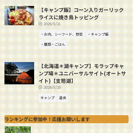
【キャンプ飯】コーン入りガーリック
ライスに焼き鳥トッピング
2026/5/21
・お肉、シーフード、野菜
・キャンプ飯
・麺類・ごはん
【北海道＊湖キャンプ】モラップキャ
ンプ場＊ユニバーサルサイト(オートサ
イト)【支笏湖】
2026/5/20
キャンプ
道央
ランキングに参加中！応援お願いします