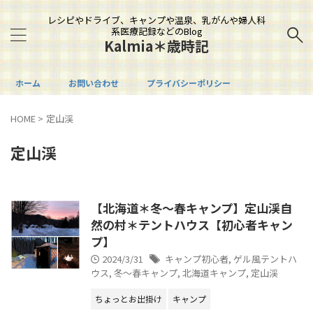
レシピやドライブ、キャンプや温泉、乳がんや婦人科
系医療記録などのBlog
Kalmia＊歳時記
ホーム
お問い合わせ
プライバシーポリシー
HOME
>
定山渓
定山渓
【北海道＊冬～春キャンプ】定山渓自
然の村＊テントハウス【初心者キャン
プ】
2024/3/31
キャンプ初心者
,
ゲル風テントハ
ウス
,
冬～春キャンプ
,
北海道キャンプ
,
定山渓
ちょっとお出掛け
キャンプ