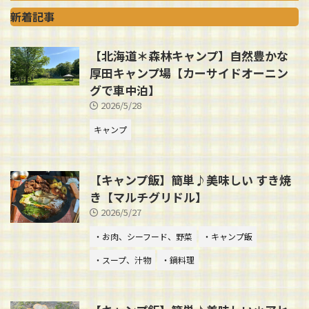
新着記事
【北海道＊森林キャンプ】自然豊かな
厚田キャンプ場【カーサイドオーニン
グで車中泊】
2026/5/28
キャンプ
【キャンプ飯】簡単♪美味しい すき焼
き【マルチグリドル】
2026/5/27
・お肉、シーフード、野菜
・キャンプ飯
・スープ、汁物
・鍋料理