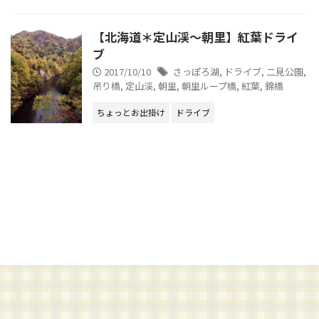
【北海道＊定山渓～朝里】紅葉ドライ
ブ
2017/10/10
さっぽろ湖
,
ドライブ
,
二見公園
,
吊り橋
,
定山渓
,
朝里
,
朝里ループ橋
,
紅葉
,
錦橋
ちょっとお出掛け
ドライブ