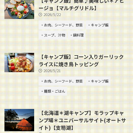
【キャンプ飯】簡単♪美味しい＊アヒ
ージョ【マルチグリドル】
2026/5/22
・お肉、シーフード、野菜
・キャンプ飯
・スープ、汁物
・鍋料理
【キャンプ飯】コーン入りガーリック
ライスに焼き鳥トッピング
2026/5/21
・お肉、シーフード、野菜
・キャンプ飯
・麺類・ごはん
【北海道＊湖キャンプ】モラップキャ
ンプ場＊ユニバーサルサイト(オートサ
イト)【支笏湖】