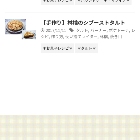
【手作り】林檎のシブーストタルト
2017/12/11
タルト
,
バーナー
,
ポケトーチ
,
レ
シピ
,
作り方
,
使い捨てライター
,
林檎
,
焼き目
＊お菓子レシピ＊
＊タルト＊