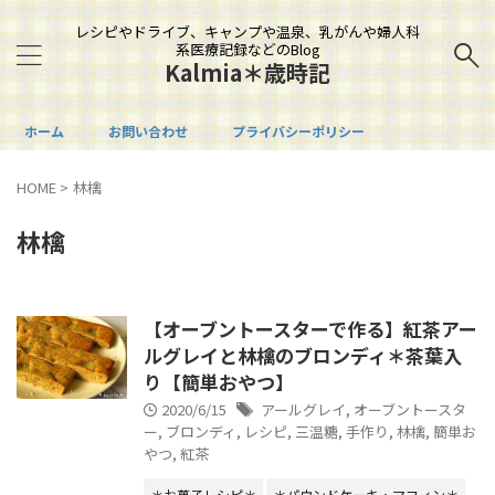
レシピやドライブ、キャンプや温泉、乳がんや婦人科
系医療記録などのBlog
Kalmia＊歳時記
ホーム
お問い合わせ
プライバシーポリシー
HOME
>
林檎
林檎
【オーブントースターで作る】紅茶アー
ルグレイと林檎のブロンディ＊茶葉入
り【簡単おやつ】
2020/6/15
アールグレイ
,
オーブントースタ
ー
,
ブロンディ
,
レシピ
,
三温糖
,
手作り
,
林檎
,
簡単お
やつ
,
紅茶
＊お菓子レシピ＊
＊パウンドケーキ・マフィン＊