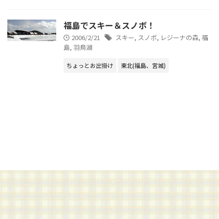
福島でスキー＆スノボ！
2006/2/21
スキー
,
スノボ
,
レジーナの森
,
福
島
,
羽鳥湖
ちょっとお出掛け
東北(福島、宮城)