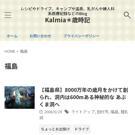
レシピやドライブ、キャンプや温泉、乳がんや婦人科
系医療記録などのBlog
Kalmia＊歳時記
ホーム
お問い合わせ
プライバシーポリシー
HOME
>
福島
福島
【福島県】8000万年の歳月をかけて創
られ、洞内は600mある神秘的な あぶ
くま洞へ
2006/6/24
ライトアップ
,
田村市
,
福島
,
鍾乳
洞
ちょっとお出掛け
ドライブ