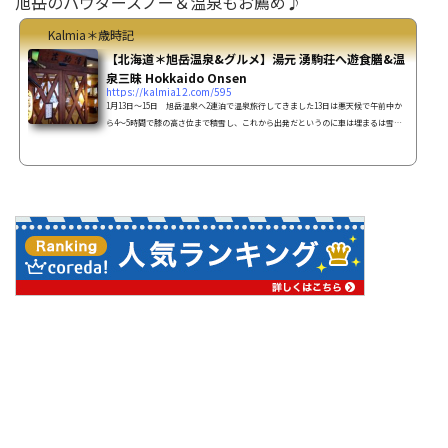
旭岳のパウダースノー＆温泉もお薦め♪
Kalmia＊歳時記
【北海道＊旭岳温泉&グルメ】湯元 湧駒荘へ遊食膳&温
泉三昧 Hokkaido Onsen
https://kalmia12.com/595
1月13日～15日 旭岳温泉へ2連泊で温泉旅行してきました13日は悪天候で午前中か
ら4～5時間で膝の高さ位まで積雪し、これから出発だというのに車は埋まるは雪か
きやらで出発予定時間が遅れ案の定、高速道路通行止め、下道は渋滞の中での出発
でした。 ※14時頃自宅を出発なんとか18時30頃お宿に到着！泊まったお宿は旭岳
温泉の湧駒荘湯元 湧駒荘（ゆこまんそう）Yukomansou山小屋風で、とても木の
温かみを感じさせるお宿です。【日本秘湯を守る会】に入っているお宿湧駒荘は皇
族の方々も宿泊されたという由緒ある旅館です。到着して間も...