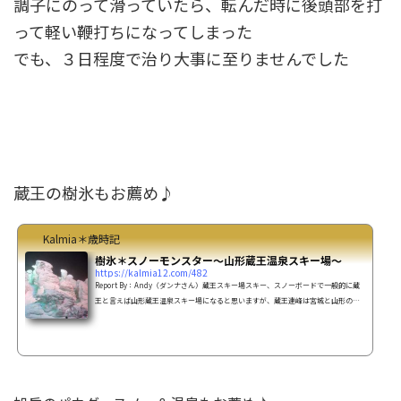
調子にのって滑っていたら、転んだ時に後頭部を打
って軽い鞭打ちになってしまった
でも、３日程度で治り大事に至りませんでした
蔵王の樹氷もお薦め♪
Kalmia＊歳時記
樹氷＊スノーモンスター～山形蔵王温泉スキー場～
https://kalmia12.com/482
Report By：Andy（ダンナさん）蔵王スキー場スキー、スノーボードで一般的に蔵
王と言えば山形蔵王温泉スキー場になると思いますが、蔵王連峰は宮城と山形の県
境にあり、宮城側、山形側それぞれに多数のスキー場があります。宮城側に七ヶ宿
スキー場、白石スキー場、えぼしスキー場、すみかわスノーパーク、セントメリー
スキー場。そして山形側にライザスノーワールド、猿倉スキー場、蔵王温泉スキー
場があります。樹氷鑑賞へのお誘いそして山形蔵王温泉スキー場では、1月から3月
にかけてみる事ができる樹氷（スノーモンスター、アイスモ...