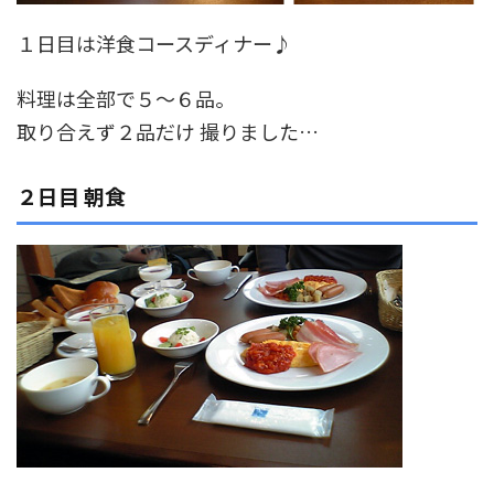
１日目は洋食コースディナー♪
料理は全部で５～６品。
取り合えず２品だけ 撮りました…
２日目 朝食