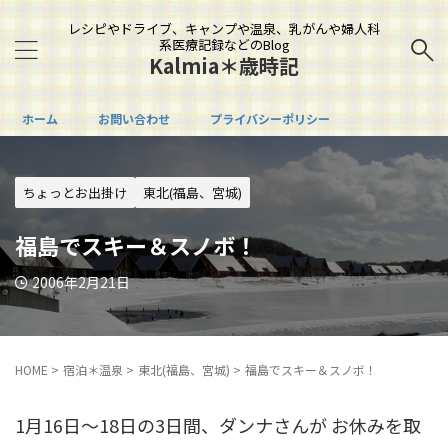
レシピやドライブ、キャンプや温泉、乳がんや婦人科
系医療記録などのBlog
Kalmia＊歳時記
ホーム
お問い合わせ
プライバシーポリシー
ちょっとお出掛け
東北(福島、宮城)
福島でスキー＆スノボ！
2006年2月21日
HOME
>
宿泊＊温泉
>
東北(福島、宮城)
>
福島でスキー＆スノボ！
1月16日～18日の3日間、ダンナさんが お休みを取