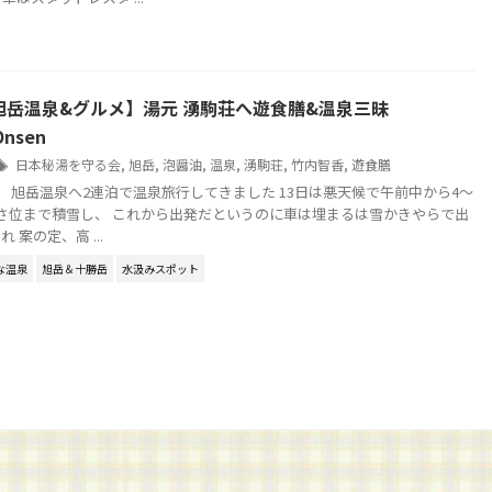
旭岳温泉&グルメ】湯元 湧駒荘へ遊食膳&温泉三昧
Onsen
日本秘湯を守る会
,
旭岳
,
泡醤油
,
温泉
,
湧駒荘
,
竹内智香
,
遊食膳
5日 旭岳温泉へ2連泊で温泉旅行してきました 13日は悪天候で午前中から4～
さ位まで積雪し、 これから出発だというのに車は埋まるは雪かきやらで出
 案の定、高 ...
な温泉
旭岳＆十勝岳
水汲みスポット