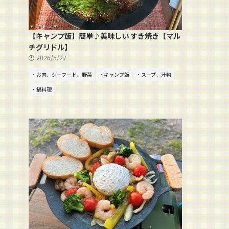
【キャンプ飯】簡単♪美味しい すき焼き【マル
チグリドル】
2026/5/27
・お肉、シーフード、野菜
・キャンプ飯
・スープ、汁物
・鍋料理