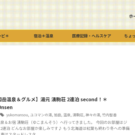
ホ
シピ＊
宿泊＊温泉
医療記録・ヘルスケア
ちょ
岳温泉＆グルメ】湯元 湧駒荘 2連泊 second！＊
Onsen
yukomansou
,
ユコマンの湯
,
旭岳
,
温泉
,
湧駒荘
,
神々の湯
,
竹内智香
泉＆お宿 湧駒荘（ゆこまんそう）へ行ってきました。 今回のお部屋はジ
2連泊 どんなお部屋か楽しみです♪ もう北海道は紅葉も終わり冬への準備
車はスタッドレスタ ...