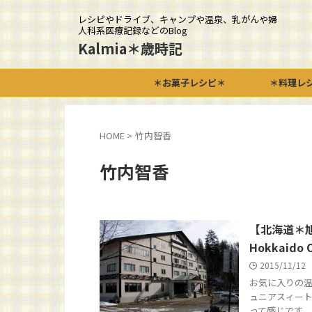
レシピやドライブ、キャンプや温泉、乳がんや婦
人科系医療記録などのBlog
Kalmia＊歳時記
＊お菓子レシピ＊
＊料理レ
HOME
>
竹内智香
竹内智香
【北海道＊旭
Hokkaido 
2015/11/12
お気に入りの温
ュニアスィート
って感じです。 