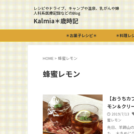
レシピやドライブ、キャンプや温泉、乳がんや婦
人科系医療記録などのBlog
Kalmia＊歳時記
＊お菓子レシピ＊
＊料理レ
HOME
>
蜂蜜レモン
蜂蜜レモン
【おうちカ
モン＆クリ
2019/7/13
蜜レモン
先日、羊蹄山の
た。 大きめに