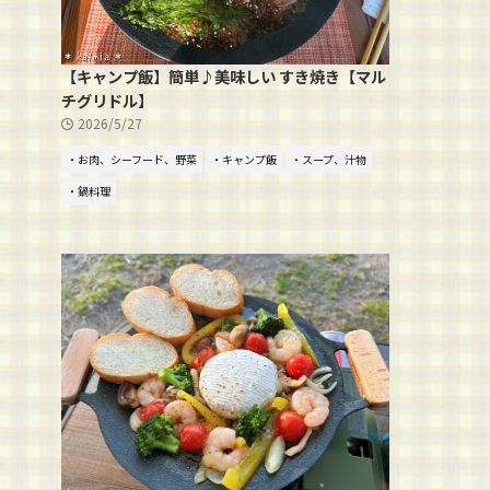
【キャンプ飯】簡単♪美味しい すき焼き【マル
チグリドル】
2026/5/27
・お肉、シーフード、野菜
・キャンプ飯
・スープ、汁物
・鍋料理