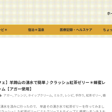
ホ
シピ＊
宿泊＊温泉
医療記録・ヘルスケア
ちょ
フェ】羊蹄山の湧水で簡単♪クラッシュ紅茶ゼリー＊蜂蜜レ
ーム【アガー使用】
アガー
,
アレンジ
,
ホイップクリーム
,
ミルク
,
レシピ
,
手作り
,
紅茶ゼリー
,
蜂
湧水を汲みに行ったので、 早速その湧き水で紅茶ゼリーを作ってみまし
クラッシュした紅茶ゼリーにミルクソース＆ホイップと 蜂蜜レモンを入れ