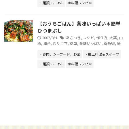
・麺類・ごはん
＊料理レシピ＊
【おうちごはん】薬味いっぱい＊簡単
ひつまぶし
2007/8/4
あさつき
,
レシピ
,
作り方
,
大葉
,
山
椒
,
海苔
,
炒りゴマ
,
簡単
,
薬味いっぱい
,
錦糸卵
,
鰻
・お肉、シーフード、野菜
・郷土料理＆スイーツ
・麺類・ごはん
＊料理レシピ＊