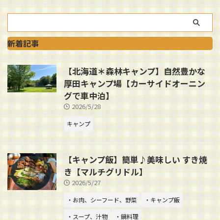
新着記事
【北海道＊森林キャンプ】自然豊かな
厚田キャンプ場【カーサイドオーニン
グで車中泊】
2026/5/28
キャンプ
【キャンプ飯】簡単♪美味しい すき焼
き【マルチグリドル】
2026/5/27
・お肉、シーフード、野菜
・キャンプ飯
・スープ、汁物
・鍋料理