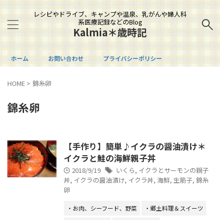
レシピやドライブ、キャンプや温泉、乳がんや婦人科
系医療記録などのBlog
Kalmia＊歳時記
ホーム
お問い合わせ
プライバシーポリシー
HOME
>
錦糸卵
錦糸卵
【手作り】簡単♪イクラの醤油漬け＊
イクラと鮭の海鮮親子丼
2018/9/19
いくら
,
イクラとサーモンの親子
丼
,
イクラの醤油漬け
,
イクラ丼
,
海鮮
,
生筋子
,
錦糸
卵
・お肉、シーフード、野菜
・郷土料理＆スイーツ