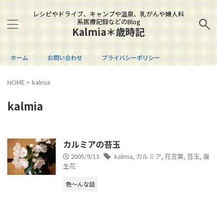
レシピやドライブ、キャンプや温泉、乳がんや婦人科
系医療記録などのBlog
Kalmia＊歳時記
ホーム
お問い合わせ
プライバシーポリシー
HOME
>
kalmia
kalmia
カルミアの苔玉
2005/9/13
kalmia
,
カルミア
,
花言葉
,
苔玉
,
誕
生花
色～んな話