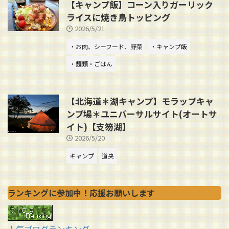
【キャンプ飯】コーン入りガーリック
ライスに焼き鳥トッピング
2026/5/21
・お肉、シーフード、野菜
・キャンプ飯
・麺類・ごはん
【北海道＊湖キャンプ】モラップキャ
ンプ場＊ユニバーサルサイト(オートサ
イト)【支笏湖】
2026/5/20
キャンプ
道央
ランキングに参加中！応援お願いします