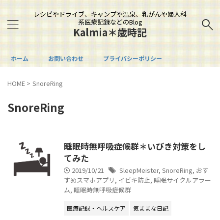
レシピやドライブ、キャンプや温泉、乳がんや婦人科
系医療記録などのBlog
Kalmia＊歳時記
ホーム
お問い合わせ
プライバシーポリシー
HOME
>
SnoreRing
SnoreRing
睡眠時無呼吸症候群＊いびき対策をし
てみた
2019/10/21
SleepMeister
,
SnoreRing
,
おす
すめスマホアプリ
,
イビキ防止
,
睡眠サイクルアラー
ム
,
睡眠時無呼吸症候群
医療記録・ヘルスケア
気ままな日記