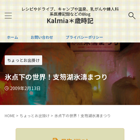
レシピやドライブ、キャンプや温泉、乳がんや婦人科
系医療記録などのBlog
Kalmia＊歳時記
ホーム
お問い合わせ
プライバシーポリシー
ちょっとお出掛け
氷点下の世界！支笏湖氷濤まつり
2009年2月13日
HOME
>
ちょっとお出掛け
>
氷点下の世界！支笏湖氷濤まつり