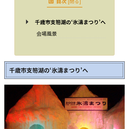
目次
[
閉る
]
千歳市支笏湖の‘氷濤まつり’へ
会場風景
千歳市支笏湖の‘氷濤まつり’へ