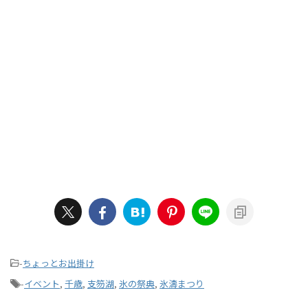
-
ちょっとお出掛け
-
イベント
,
千歳
,
支笏湖
,
氷の祭典
,
氷濤まつり