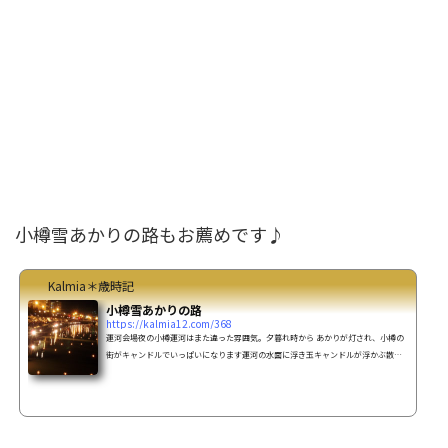
小樽雪あかりの路もお薦めです♪
Kalmia＊歳時記
小樽雪あかりの路
https://kalmia12.com/368
運河会場夜の小樽運河はまた違った雰囲気。夕暮れ時から あかりが灯され、小樽の
街がキャンドルでいっぱいになります運河の水面に浮き玉キャンドルが浮かぶ散策
路には色々なスノーキャンドル、ワックスボックスが沢山並べられていてとても綺
麗(o^^o)こちらはワックスボックス。押し花が飾られていました♪この雪あかりの路
は2000人を超えるボランティアの人達の手によって作られていくそうです。海外か
らもボランティアがくるんだとか。全て手作りってところに温かみを感じます。 キ
ャンドルの灯りってなんか良いですね～♪とても心...