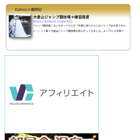
Kalmia＊歳時記
大倉山ジャンプ競技場＊練習風景
https://kalmia12.com/422
ジャンプ競技場こないだダンナさんが「札幌に来たからにはジャンプ台を見てみた
い！」って事で大倉山ジャンプ競技場を見に行ってきました。よくTVとか写真では
見てたけど実物のジャンプ台を間近で見ると、結構な迫力。（選手はいなく、ジャ
ンプ台だけですが^^;）こんなところを人間が飛ぶのかと思うと凄い！と思いまし
た。これは選手が飛んでいる姿も是非見てみたい！ジャンプとか全く興味が無かっ
た私が心を動かされてしまった。札幌出身の私・・・実は一度もここへは来た事が
無かったのよね (・ω・; ゞスキージャンプの練習風景後日...