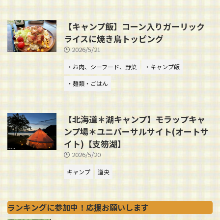
【キャンプ飯】コーン入りガーリック
ライスに焼き鳥トッピング
2026/5/21
・お肉、シーフード、野菜
・キャンプ飯
・麺類・ごはん
【北海道＊湖キャンプ】モラップキャ
ンプ場＊ユニバーサルサイト(オートサ
イト)【支笏湖】
2026/5/20
キャンプ
道央
ランキングに参加中！応援お願いします