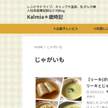
レシピやドライブ、キャンプや温泉、乳がんや婦
人科系医療記録などのBlog
Kalmia＊歳時記
＊お菓子レシピ＊
＊料理レ
HOME
>
じゃがいも
じゃがいも
【リーキ(
リーキとじ
2019/12/1
手作り
先日ニセコへ行
はスープ！色々