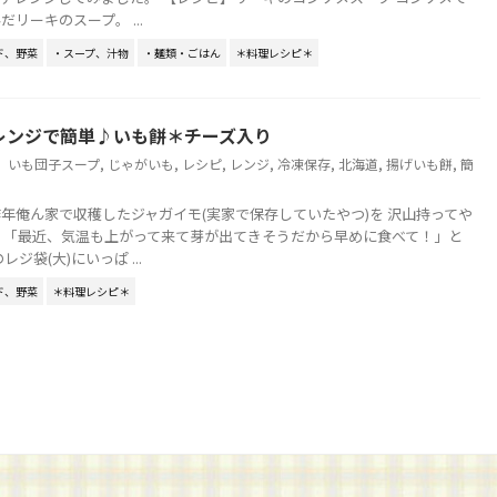
リーキのスープ。 ...
ド、野菜
・スープ、汁物
・麺類・ごはん
＊料理レシピ＊
レンジで簡単♪いも餅＊チーズ入り
いも団子スープ
,
じゃがいも
,
レシピ
,
レンジ
,
冷凍保存
,
北海道
,
揚げいも餅
,
簡
年俺ん家で収穫したジャガイモ(実家で保存していたやつ)を 沢山持ってや
 「最近、気温も上がって来て芽が出てきそうだから早めに食べて！」と
ジ袋(大)にいっぱ ...
ド、野菜
＊料理レシピ＊