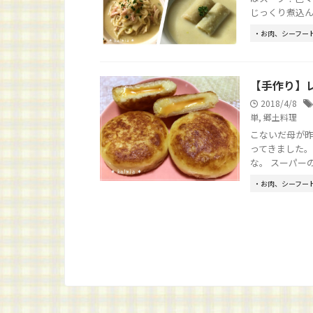
じっくり煮込んだ
・お肉、シーフー
【手作り】
2018/4/8
単
,
郷土料理
こないだ母が昨
ってきました。
な。 スーパーのレ
・お肉、シーフー