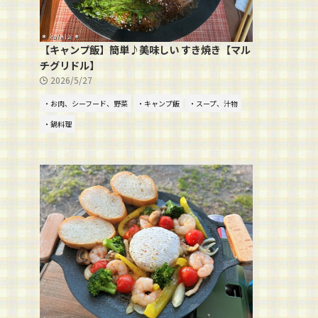
【キャンプ飯】簡単♪美味しい すき焼き【マル
チグリドル】
2026/5/27
・お肉、シーフード、野菜
・キャンプ飯
・スープ、汁物
・鍋料理