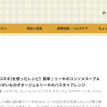
ホ
シピ＊
宿泊＊温泉
医療記録・ヘルスケア
ちょ
ポロネギ)を使ったレシピ】簡単♪リーキのコンソメスープ＆
ゃがいものポタージュ＆リーキのパスタ＊アレンジ
じゃがいも
,
コンソメ
,
スープ
,
パスタ
,
ポタージュ
,
ポロネギ
,
リーキ
,
レシピ
,
った時に道の駅でリーキをGet♪ リーキ(ポロネギ)を使ったレシピ第２弾
アレンジしてみました。 【レシピ】リーキのコンソメスープ コンソメで