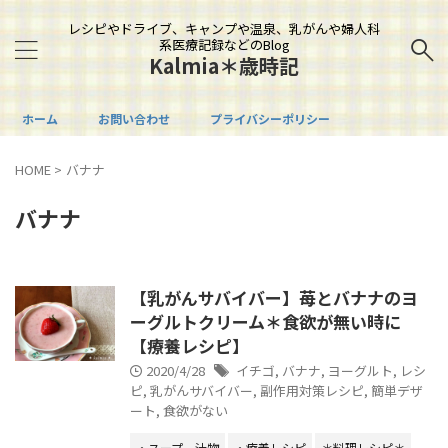
レシピやドライブ、キャンプや温泉、乳がんや婦人科
系医療記録などのBlog
Kalmia＊歳時記
ホーム
お問い合わせ
プライバシーポリシー
HOME
>
バナナ
バナナ
【乳がんサバイバー】苺とバナナのヨ
ーグルトクリーム＊食欲が無い時に
【療養レシピ】
2020/4/28
イチゴ
,
バナナ
,
ヨーグルト
,
レシ
ピ
,
乳がんサバイバー
,
副作用対策レシピ
,
簡単デザ
ート
,
食欲がない
・スープ、汁物
・療養レシピ
＊料理レシピ＊