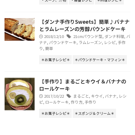
【ダンナ手作りSweets】簡単♪バナナ
とラムレーズンの芳醇パウンドケーキ
2018/12/10
21cmパウンド型
,
ダンナ料理
,
バ
ナナ
,
パウンドケーキ
,
ラムレーズン
,
レシピ
,
手作
り
,
簡単
＊お菓子レシピ＊
＊パウンドケーキ・マフィン＊
【手作り】まるごとキウイ＆バナナの
ロールケーキ
2017/10/22
まるごと
,
キウイ
,
バナナ
,
レシ
ピ
,
ロールケーキ
,
作り方
,
手作り
＊お菓子レシピ＊
＊スポンジ＆クリーム＊