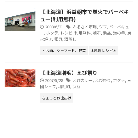
【北海道】浜益朝市で炭火でバーベキ
ュー(利用無料)
2008/6/21
ふるさと市場
,
ツブ
,
バーベキュ
ー
,
ホタテ
,
レシピ
,
利用無料
,
朝市
,
浜益
,
海の幸
,
炭
火焼き
,
稚貝
,
酒蒸し
・お肉、シーフード、野菜
＊料理レシピ＊
【北海道増毛】えび祭り
2007/5/28
えびカレー
,
えび祭り
,
ホタテ
,
三
國シェフ
,
増毛町
,
浜益
ちょっとお出掛け