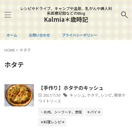
レシピやドライブ、キャンプや温泉、乳がんや婦人科
系医療記録などのBlog
Kalmia＊歳時記
ホーム
お問い合わせ
プライバシーポリシー
HOME
>
ホタテ
ホタテ
【手作り】ホタテのキッシュ
2017/7/30
キッシュ
,
ホタテ
,
レシピ
,
簡単ホ
ワイトソース
・お肉、シーフード、野菜
＊パイ＊
＊料理レシピ＊