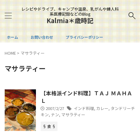
レシピやドライブ、キャンプや温泉、乳がんや婦人科
系医療記録などのBlog
Kalmia＊歳時記
ホーム
お問い合わせ
プライバシーポリシー
HOME
>
マサラティー
マサラティー
【本格派インド料理】ＴＡＪ ＭＡＨＡ
Ｌ
2007/2/27
インド料理
,
カレー
,
タンドリーチ
キン
,
ナン
,
マサラティー
§ 食 §