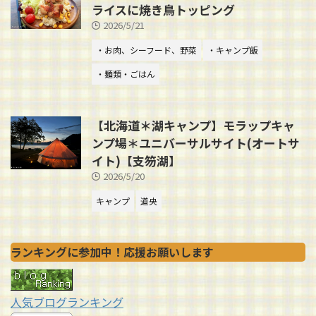
ライスに焼き鳥トッピング
2026/5/21
・お肉、シーフード、野菜
・キャンプ飯
・麺類・ごはん
【北海道＊湖キャンプ】モラップキャ
ンプ場＊ユニバーサルサイト(オートサ
イト)【支笏湖】
2026/5/20
キャンプ
道央
ランキングに参加中！応援お願いします
人気ブログランキング