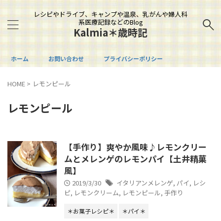
レシピやドライブ、キャンプや温泉、乳がんや婦人科
系医療記録などのBlog
Kalmia＊歳時記
ホーム
お問い合わせ
プライバシーポリシー
HOME
>
レモンピール
レモンピール
【手作り】爽やか風味♪レモンクリー
ムとメレンゲのレモンパイ【土井精菓
風】
2019/3/30
イタリアンメレンゲ
,
パイ
,
レシ
ピ
,
レモンクリーム
,
レモンピール
,
手作り
＊お菓子レシピ＊
＊パイ＊