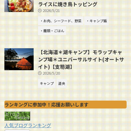
ライスに焼き鳥トッピング
2026/5/21
・お肉、シーフード、野菜
・キャンプ飯
・麺類・ごはん
【北海道＊湖キャンプ】モラップキャ
ンプ場＊ユニバーサルサイト(オートサ
イト)【支笏湖】
2026/5/20
キャンプ
道央
ランキングに参加中！応援お願いします
人気ブログランキング