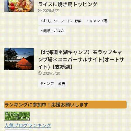
ライスに焼き鳥トッピング
2026/5/21
・お肉、シーフード、野菜
・キャンプ飯
・麺類・ごはん
【北海道＊湖キャンプ】モラップキャ
ンプ場＊ユニバーサルサイト(オートサ
イト)【支笏湖】
2026/5/20
キャンプ
道央
ランキングに参加中！応援お願いします
人気ブログランキング