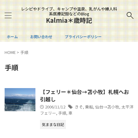
レシピやドライブ、キャンプや温泉、乳がんや婦人科
系医療記録などのBlog
Kalmia＊歳時記
ホーム
お問い合わせ
プライバシーポリシー
HOME
>
手順
手順
【フェリー＊仙台→苫小牧】札幌へお
引越し
2006/11/12
きそ
,
乗船
,
仙台→苫小牧
,
太平洋
フェリー
,
手順
,
車
気ままな日記