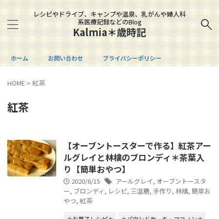
レシピやドライブ、キャンプや温泉、乳がんや婦人科
系医療記録などのBlog
Kalmia＊歳時記
ホーム
お問い合わせ
プライバシーポリシー
HOME
>
紅茶
紅茶
【オーブントースターで作る】紅茶アー
ルグレイと林檎のブロンディ＊茶葉入
り【簡単おやつ】
2020/6/15
アールグレイ
,
オーブントースタ
ー
,
ブロンディ
,
レシピ
,
三温糖
,
手作り
,
林檎
,
簡単お
やつ
,
紅茶
＊お菓子レシピ＊
＊パウンドケーキ・マフィン＊