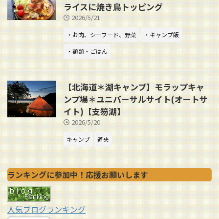
ライスに焼き鳥トッピング
2026/5/21
・お肉、シーフード、野菜
・キャンプ飯
・麺類・ごはん
【北海道＊湖キャンプ】モラップキャ
ンプ場＊ユニバーサルサイト(オートサ
イト)【支笏湖】
2026/5/20
キャンプ
道央
ランキングに参加中！応援お願いします
人気ブログランキング