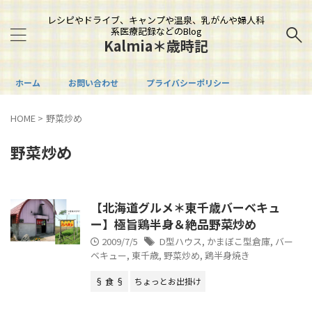
レシピやドライブ、キャンプや温泉、乳がんや婦人科
系医療記録などのBlog
Kalmia＊歳時記
ホーム
お問い合わせ
プライバシーポリシー
HOME
>
野菜炒め
野菜炒め
【北海道グルメ＊東千歳バーベキュ
ー】極旨鶏半身＆絶品野菜炒め
2009/7/5
D型ハウス
,
かまぼこ型倉庫
,
バー
ベキュー
,
東千歳
,
野菜炒め
,
鶏半身焼き
§ 食 §
ちょっとお出掛け