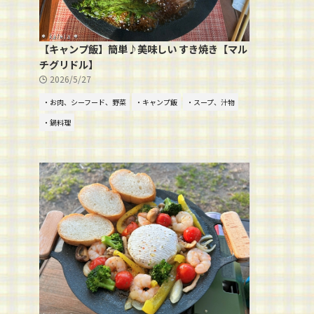
【キャンプ飯】簡単♪美味しい すき焼き【マル
チグリドル】
2026/5/27
・お肉、シーフード、野菜
・キャンプ飯
・スープ、汁物
・鍋料理