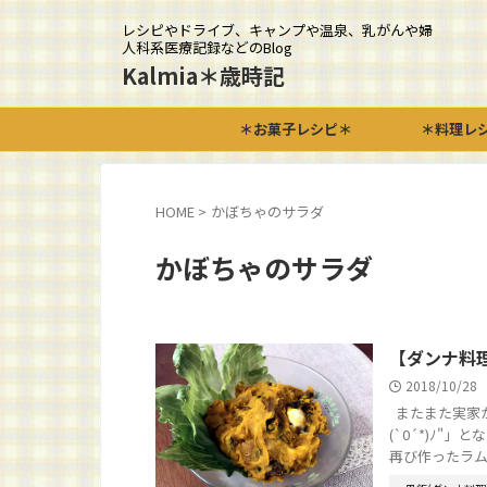
レシピやドライブ、キャンプや温泉、乳がんや婦
人科系医療記録などのBlog
Kalmia＊歳時記
＊お菓子レシピ＊
＊料理レ
HOME
>
かぼちゃのサラダ
かぼちゃのサラダ
【ダンナ料
2018/10/28
またまた実家
(`0´*)ﾉ
再び作ったラム .