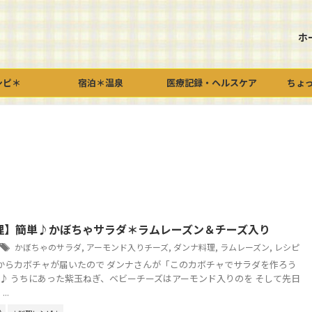
ホ
シピ＊
宿泊＊温泉
医療記録・ヘルスケア
ちょ
理】簡単♪かぼちゃサラダ＊ラムレーズン＆チーズ入り
かぼちゃのサラダ
,
アーモンド入りチーズ
,
ダンナ料理
,
ラムレーズン
,
レシピ
からカボチャが届いたので ダンナさんが「このカボチャでサラダを作ろう
"」とな♪ うちにあった紫玉ねぎ、ベビーチーズはアーモンド入りのを そして先日
..