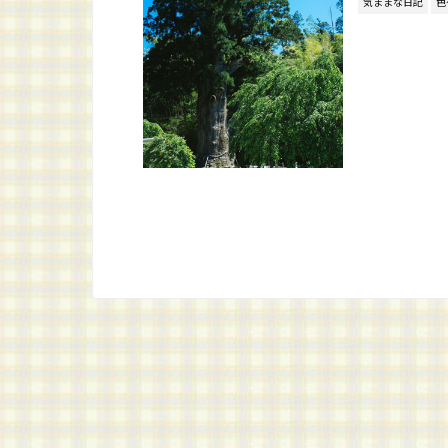
気ままな日記
色