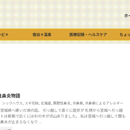
ホ
シピ＊
宿泊＊温泉
医療記録・ヘルスケア
ちょ
性鼻炎物語
シックハウス
,
スギ花粉
,
北海道
,
厚肥性鼻炎
,
点鼻薬
,
点鼻薬によるアレルギー
宮城県へ嫁いだ頃の話。 引っ越して直ぐに症状が 札幌から宮城へ引っ越
トは新築で近くには杉の木が沢山ありました。 私は宮城へ引っ越して間も
水が止まらなくなり ...