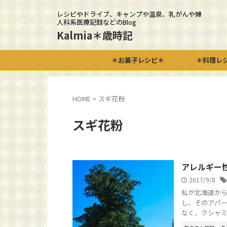
レシピやドライブ、キャンプや温泉、乳がんや婦
人科系医療記録などのBlog
Kalmia＊歳時記
＊お菓子レシピ＊
＊料理レ
HOME
>
スギ花粉
スギ花粉
アレルギー
2017/9/8
私が北海道から
し、そのアパー
なく、クシャミ鼻