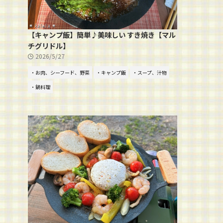
【キャンプ飯】簡単♪美味しい すき焼き【マル
チグリドル】
2026/5/27
・お肉、シーフード、野菜
・キャンプ飯
・スープ、汁物
・鍋料理