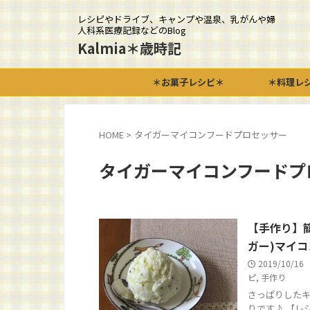
レシピやドライブ、キャンプや温泉、乳がんや婦
人科系医療記録などのBlog
Kalmia＊歳時記
＊お菓子レシピ＊
＊料理レ
HOME
>
タイガーマイコンフードプロセッサー
タイガーマイコンフードプ
【手作り】
ガー)マイ
2019/10/16
ピ
,
手作り
さっぱりしたキ
りです♪ 【レ