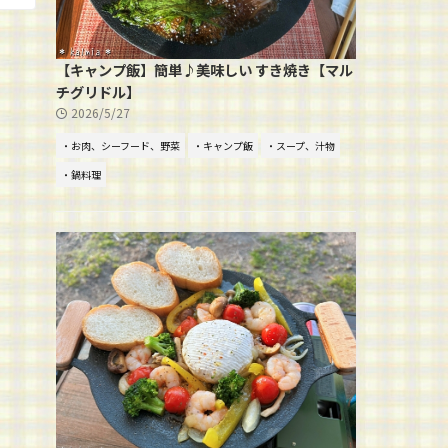
【キャンプ飯】簡単♪美味しい すき焼き【マル
チグリドル】
2026/5/27
・お肉、シーフード、野菜
・キャンプ飯
・スープ、汁物
・鍋料理