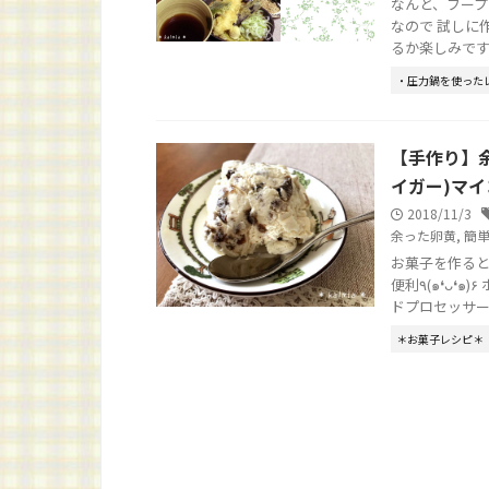
なんと、フープ
なので 試しに作ってみました٩(๑❛ᴗ❛๑)۶ 
るか楽しみです“ｏ(
・圧力鍋を使った
【手作り】
イガー)マ
2018/11/3
余った卵黄
,
簡
お菓子を作ると
便利٩(๑❛ᴗ❛๑)۶ ホイップ機能でアイスクリームを作ってみました♪ タイガー マイコンフー
ドプロセッサーを
＊お菓子レシピ＊