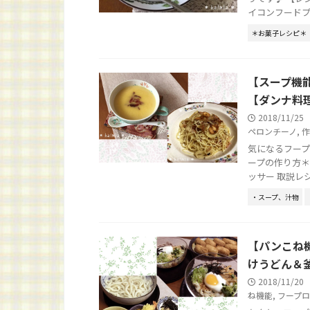
イコンフードプロ
＊お菓子レシピ＊
【スープ機
【ダンナ料
2018/11/25
ペロンチーノ
,
作
気になるフープ
ープの作り方＊
ッサー 取説レシ
・スープ、汁物
【パンこね
けうどん＆
2018/11/20
ね機能
,
フープロ