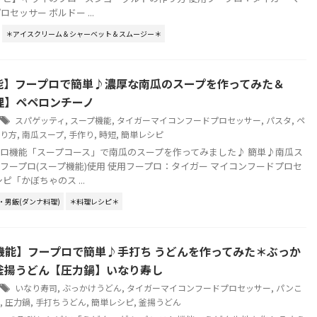
セッサー ボルドー ...
＊アイスクリーム＆シャーベット＆スムージー＊
能】フープロで簡単♪濃厚な南瓜のスープを作ってみた＆
理】ペペロンチーノ
スパゲッティ
,
スープ機能
,
タイガーマイコンフードプロセッサー
,
パスタ
,
ペ
り方
,
南瓜スープ
,
手作り
,
時短
,
簡単レシピ
ロ機能「スープコース」で南瓜のスープを作ってみました♪ 簡単♪南瓜ス
フープロ(スープ機能)使用 使用フープロ：タイガー マイコンフードプロセ
ピ「かぼちゃのス ...
・男飯(ダンナ料理)
＊料理レシピ＊
機能】フープロで簡単♪手打ち うどんを作ってみた＊ぶっか
釜揚うどん【圧力鍋】いなり寿し
いなり寿司
,
ぶっかけうどん
,
タイガーマイコンフードプロセッサー
,
パンこ
,
圧力鍋
,
手打ちうどん
,
簡単レシピ
,
釜揚うどん