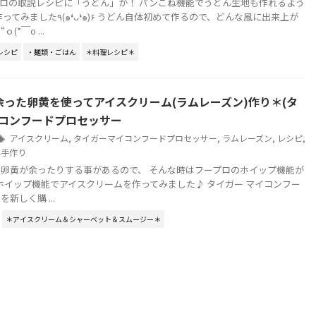
ロの取説レシピに「うどん」が！ パンこね機能でうどん生地も作れるよう
うどん自体初めて作るので、どんな風に出来上が
*￣o ...
レシピ
・麺類・ごはん
＊料理レシピ＊
余った卵黄を使ってアイスクリーム(ラムレーズン)作り＊(タ
イコンフードプロセッサー
アイスクリーム
,
タイガーマイコンフードプロセッサー
,
ラムレーズン
,
レシピ
,
単手作り
卵黄が余ったりする事があるので、 そんな時はフープロのホイップ機能が
新しく購 ...
＊アイスクリーム＆シャーベット＆スムージー＊