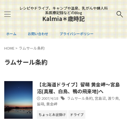
レシピやドライブ、キャンプや温泉、乳がんや婦人科
系医療記録などのBlog
Kalmia＊歳時記
ホーム
お問い合わせ
プライバシーポリシー
HOME
>
ラムサール条約
ラムサール条約
【北海道ドライブ】留萌 黄金岬～宮島
沼(真雁、白鳥、鴨の飛来地)へ
2007/4/18
ラムサール条約
,
宮島沼
,
渡り鳥
,
留萌
,
黄金岬
ちょっとお出掛け
ドライブ