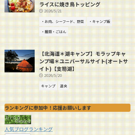
ライスに焼き鳥トッピング
2026/5/21
・お肉、シーフード、野菜
・キャンプ飯
・麺類・ごはん
【北海道＊湖キャンプ】モラップキャ
ンプ場＊ユニバーサルサイト(オートサ
イト)【支笏湖】
2026/5/20
キャンプ
道央
ランキングに参加中！応援お願いします
人気ブログランキング