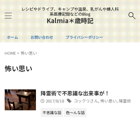
レシピやドライブ、キャンプや温泉、乳がんや婦人科
系医療記録などのBlog
Kalmia＊歳時記
ホーム
お問い合わせ
プライバシーポリシー
HOME
>
怖い思い
怖い思い
降霊術で不思議な出来事が！
2017/8/18
コックリさん
,
怖い思い
,
降霊術
不思議な話
色～んな話