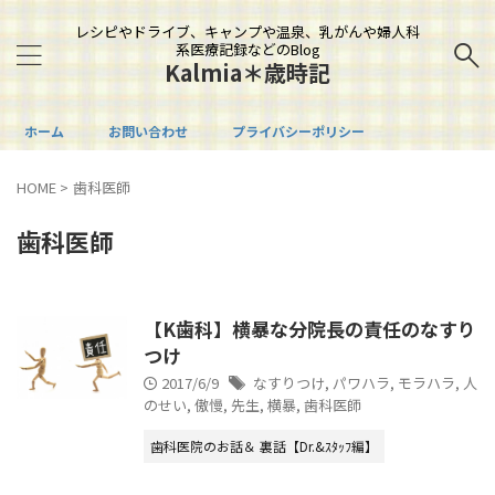
レシピやドライブ、キャンプや温泉、乳がんや婦人科
系医療記録などのBlog
Kalmia＊歳時記
ホーム
お問い合わせ
プライバシーポリシー
HOME
>
歯科医師
歯科医師
【K歯科】横暴な分院長の責任のなすり
つけ
2017/6/9
なすりつけ
,
パワハラ
,
モラハラ
,
人
のせい
,
傲慢
,
先生
,
横暴
,
歯科医師
歯科医院のお話＆ 裏話【Dr.&ｽﾀｯﾌ編】