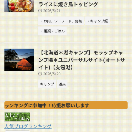
ライスに焼き鳥トッピング
2026/5/21
・お肉、シーフード、野菜
・キャンプ飯
・麺類・ごはん
【北海道＊湖キャンプ】モラップキャ
ンプ場＊ユニバーサルサイト(オートサ
イト)【支笏湖】
2026/5/20
キャンプ
道央
ランキングに参加中！応援お願いします
人気ブログランキング