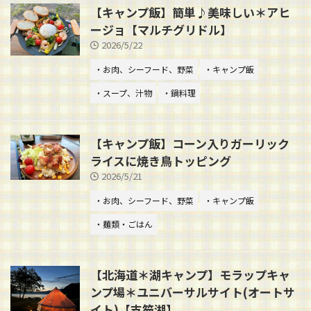
【キャンプ飯】簡単♪美味しい＊アヒ
ージョ【マルチグリドル】
2026/5/22
・お肉、シーフード、野菜
・キャンプ飯
・スープ、汁物
・鍋料理
【キャンプ飯】コーン入りガーリック
ライスに焼き鳥トッピング
2026/5/21
・お肉、シーフード、野菜
・キャンプ飯
・麺類・ごはん
【北海道＊湖キャンプ】モラップキャ
ンプ場＊ユニバーサルサイト(オートサ
イト)【支笏湖】