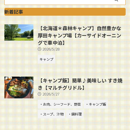
新着記事
【北海道＊森林キャンプ】自然豊かな
厚田キャンプ場【カーサイドオーニン
グで車中泊】
2026/5/28
キャンプ
【キャンプ飯】簡単♪美味しい すき焼
き【マルチグリドル】
2026/5/27
・お肉、シーフード、野菜
・キャンプ飯
・スープ、汁物
・鍋料理