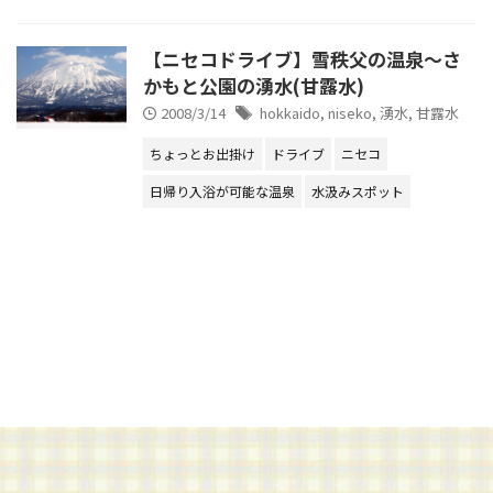
【ニセコドライブ】雪秩父の温泉～さ
かもと公園の湧水(甘露水)
2008/3/14
hokkaido
,
niseko
,
湧水
,
甘露水
ちょっとお出掛け
ドライブ
ニセコ
日帰り入浴が可能な温泉
水汲みスポット