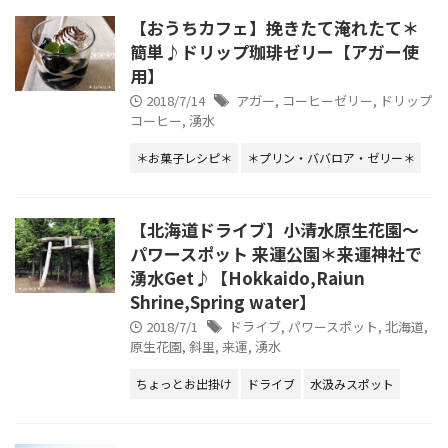
【おうちカフェ】挽きたて淹れたて＊
簡単♪ドリップ珈琲ゼリー【アガー使
用】
2018/7/14
アガー
,
コーヒーゼリー
,
ドリップ
コーヒー
,
湧水
＊お菓子レシピ＊
＊プリン・ババロア・ゼリー＊
【北海道ドライブ】小清水原生花園～
パワースポット 来運公園＊来運神社で
湧水Get♪【Hokkaido,Raiun
Shrine,Spring water】
2018/7/1
ドライブ
,
パワースポット
,
北海道
,
原生花園
,
斜里
,
来運
,
湧水
ちょっとお出掛け
ドライブ
水汲みスポット