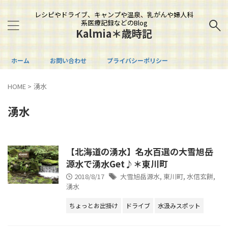
レシピやドライブ、キャンプや温泉、乳がんや婦人科
系医療記録などのBlog
Kalmia＊歳時記
ホーム
お問い合わせ
プライバシーポリシー
HOME
>
湧水
湧水
【北海道の湧水】名水百選の大雪旭岳
源水で湧水Get♪＊東川町
2018/8/17
大雪旭岳源水
,
東川町
,
水信玄餅
,
湧水
ちょっとお出掛け
ドライブ
水汲みスポット