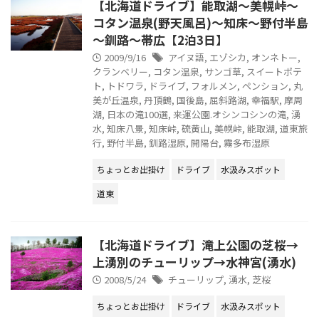
【北海道ドライブ】能取湖～美幌峠～
コタン温泉(野天風呂)～知床～野付半島
～釧路～帯広【2泊3日】
2009/9/16
アイヌ語
,
エゾシカ
,
オンネトー
,
クランベリー
,
コタン温泉
,
サンゴ草
,
スイートポテ
ト
,
トドワラ
,
ドライブ
,
フォルメン
,
ペンション
,
丸
美が丘温泉
,
丹頂鶴
,
国後島
,
屈斜路湖
,
幸福駅
,
摩周
湖
,
日本の滝100選
,
来運公園.オシンコシンの滝
,
湧
水
,
知床八景
,
知床峠
,
硫黄山
,
美幌峠
,
能取湖
,
道東旅
行
,
野付半島
,
釧路湿原
,
開陽台
,
霧多布湿原
ちょっとお出掛け
ドライブ
水汲みスポット
道東
【北海道ドライブ】滝上公園の芝桜→
上湧別のチューリップ→水神宮(湧水)
2008/5/24
チューリップ
,
湧水
,
芝桜
ちょっとお出掛け
ドライブ
水汲みスポット