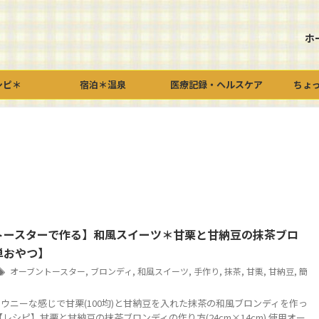
ホ
シピ＊
宿泊＊温泉
医療記録・ヘルスケア
ちょ
トースターで作る】和風スイーツ＊甘栗と甘納豆の抹茶ブロ
単おやつ】
オーブントースター
,
ブロンディ
,
和風スイーツ
,
手作り
,
抹茶
,
甘栗
,
甘納豆
,
簡
ウニーな感じで甘栗(100均)と甘納豆を入れた抹茶の和風ブロンディを作っ
【レシピ】甘栗と甘納豆の抹茶ブロンディの作り方(24cm×14cm) 使用オー