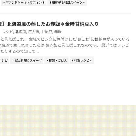
＊パウンドケーキ・マフィン＊
＊和菓子＆和風スイーツ＊
理】北海道風の蒸したお赤飯＊金時甘納豆入り
レシピ
,
北海道
,
圧力鍋
,
甘納豆
,
赤飯
と言えばこれ！ 食紅でピンクに色付けした‘おこわ’に甘納豆が入っている
北海道で生まれ育った私は お赤飯と言えばこれなのです。 最近ではテレビ
りするので知って ...
レシピ
・郷土料理＆スイーツ
・麺類・ごはん
＊料理レシピ＊