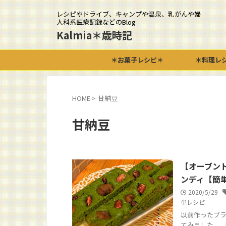
レシピやドライブ、キャンプや温泉、乳がんや婦
人科系医療記録などのBlog
Kalmia＊歳時記
＊お菓子レシピ＊
＊料理レ
HOME
>
甘納豆
甘納豆
【オーブン
ンディ【簡
2020/5/29
単レシピ
以前作ったブラ
てみました。 