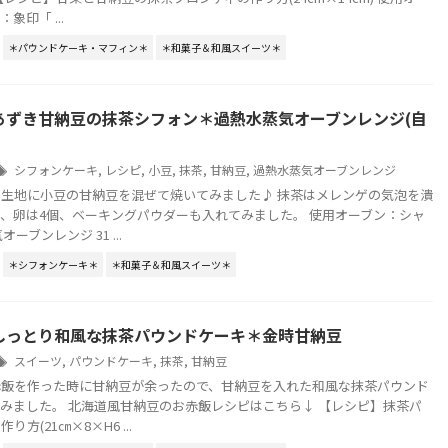
象印「 ...
＊パウンドケーキ・マフィン＊
＊和菓子＆和風スイーツ＊
あずき甘納豆の抹茶シフォン＊過熱水蒸気オーブンレンジ(自
シフォンケーキ
,
レシピ
,
小豆
,
抹茶
,
甘納豆
,
過熱水蒸気オーブンレンジ
生地に小豆の甘納豆を混ぜて焼いてみました♪ 抹茶はメレンゲの気泡を潰
、卵は4個、ベーキングパウダーも入れてみました。 使用オーブン：シャ
ーブンレンジ 31 ...
＊シフォンケーキ＊
＊和菓子＆和風スイーツ＊
しっとり和風な抹茶パウンドケーキ＊金時甘納豆
スイーツ
,
パウンドケーキ
,
抹茶
,
甘納豆
赤飯を作った時に甘納豆が余ったので、甘納豆を入れた和風な抹茶パウンド
みました。 北海道風甘納豆のお赤飯レシピはこちら↓ 【レシピ】抹茶パ
方(21㎝×8×H6 ...