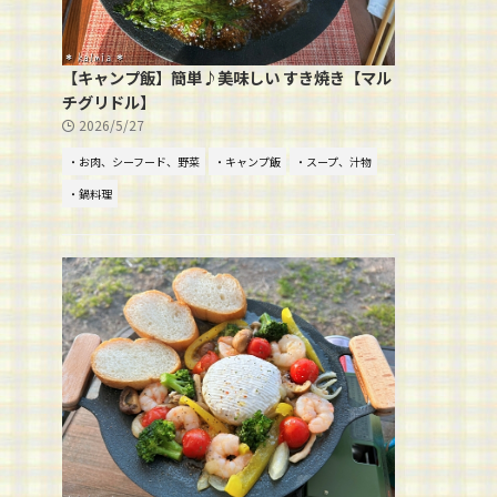
【キャンプ飯】簡単♪美味しい すき焼き【マル
チグリドル】
2026/5/27
・お肉、シーフード、野菜
・キャンプ飯
・スープ、汁物
・鍋料理