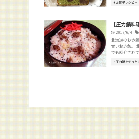
＊お菓子レシピ＊
【圧力鍋料
2017/6/4
北海道のお赤飯
甘いお赤飯。 
でも紹介されてた
・圧力鍋を使った