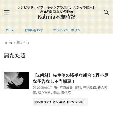
レシピやドライブ、キャンプや温泉、乳がんや婦人科
系医療記録などのBlog
Kalmia＊歳時記
ホーム
お問い合わせ
プライバシーポリシー
HOME
>
肩たたき
肩たたき
【Z歯科】先生側の勝手な都合で理不尽
な予告なし不当解雇！
2005/9/17
不当解雇
,
天然
,
守秘義務
,
新人教
育
,
肩たたき
,
虐め
,
責任感
歯科医院のお話＆ 裏話【Dr.&ｽﾀｯﾌ編】