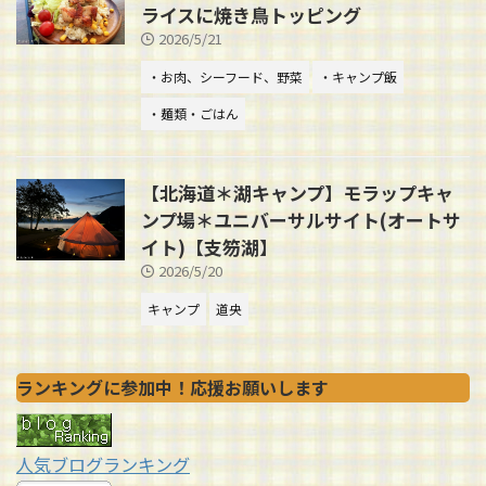
ライスに焼き鳥トッピング
2026/5/21
・お肉、シーフード、野菜
・キャンプ飯
・麺類・ごはん
【北海道＊湖キャンプ】モラップキャ
ンプ場＊ユニバーサルサイト(オートサ
イト)【支笏湖】
2026/5/20
キャンプ
道央
ランキングに参加中！応援お願いします
人気ブログランキング