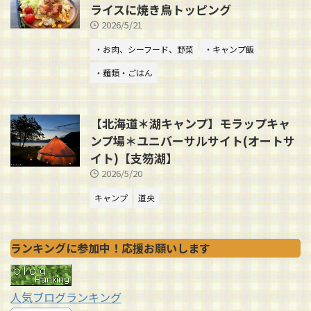
ライスに焼き鳥トッピング
2026/5/21
・お肉、シーフード、野菜
・キャンプ飯
・麺類・ごはん
【北海道＊湖キャンプ】モラップキャ
ンプ場＊ユニバーサルサイト(オートサ
イト)【支笏湖】
2026/5/20
キャンプ
道央
ランキングに参加中！応援お願いします
人気ブログランキング