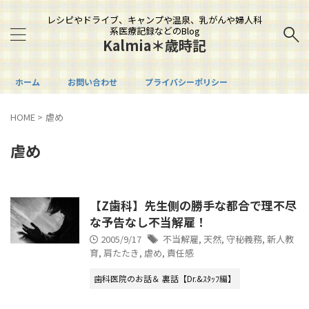
レシピやドライブ、キャンプや温泉、乳がんや婦人科
系医療記録などのBlog
Kalmia＊歳時記
ホーム
お問い合わせ
プライバシーポリシー
HOME
>
虐め
虐め
【Z歯科】先生側の勝手な都合で理不尽
な予告なし不当解雇！
2005/9/17
不当解雇
,
天然
,
守秘義務
,
新人教
育
,
肩たたき
,
虐め
,
責任感
歯科医院のお話＆ 裏話【Dr.&ｽﾀｯﾌ編】