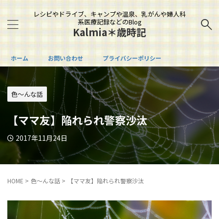
レシピやドライブ、キャンプや温泉、乳がんや婦人科
系医療記録などのBlog
Kalmia＊歳時記
ホーム
お問い合わせ
プライバシーポリシー
色～んな話
【ママ友】陥れられ警察沙汰
2017年11月24日
HOME
>
色～んな話
>
【ママ友】陥れられ警察沙汰