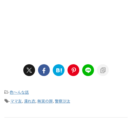
-
色～んな話
-
ママ友
,
濡れ衣
,
無実の罪
,
警察沙汰