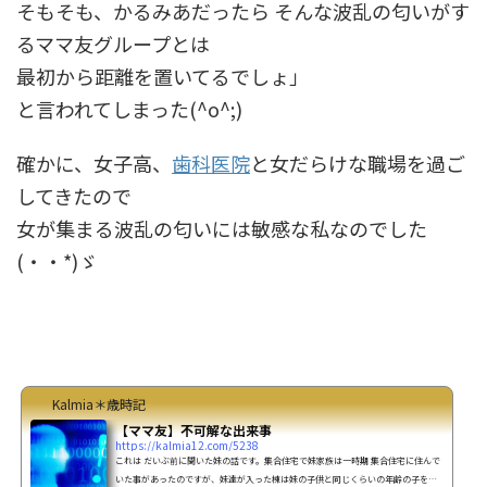
そもそも、かるみあだったら そんな波乱の匂いがす
るママ友グループとは
最初から距離を置いてるでしょ」
と言われてしまった(^o^;)
確かに、女子高、
歯科医院
と女だらけな職場を過ご
してきたので
女が集まる波乱の匂いには敏感な私なのでした
(・・*)ゞ
Kalmia＊歳時記
【ママ友】不可解な出来事
https://kalmia12.com/5238
これは だいぶ前に聞いた妹の話です。集合住宅で妹家族は一時期 集合住宅に住んで
いた事があったのですが、妹達が入った棟は妹の子供と同じくらいの年齢の子を持