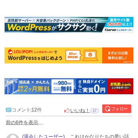
ち、そのうち後輩Ｋさんは仕事にも慣れて来て、Ｋさん...