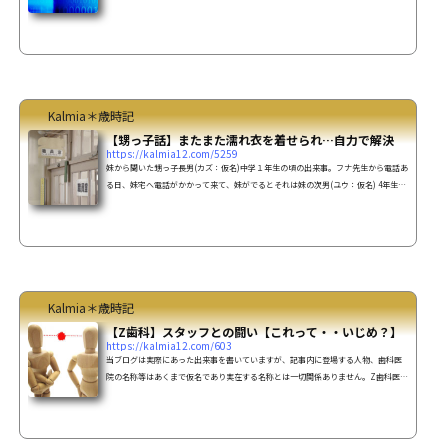
つ家族が沢山住んでいました。なので妹の長男が幼稚園に入園し、幼稚園バスまで
の送り迎えの時は、同じ棟、隣の棟のお母さん達と一緒になる事も多く、友達にな
ったりするようです。ママ友づくりそのうち、お母さん達のママ友づくりが始ま
り、だんだん人数は増えていき幾つかのグループができ、派閥があったりするそう
です。そういうのが面倒くさい妹はママ友グループには入...
Kalmia＊歳時記
【甥っ子話】またまた濡れ衣を着せられ…自力で解決
https://kalmia12.com/5259
妹から聞いた甥っ子長男(カズ：仮名)中学１年生の頃の出来事。フナ先生から電話あ
る日、妹宅へ電話がかかって来て、妹がでるとそれは妹の次男(ユウ：仮名) 4年生の
担任からのようでなんと、その担任はカズが小学生の頃の魚(フナ)事件の担任(仮名:
フナ先生)でした。詳細は↓内容はユウのクラスメートのマサ君（仮名）が外で遊ん
でいたら(ユウは一緒ではありません)アニメか何かのキャラクターのカードが無くな
ったみたいで、ちょうど その時マサ君のバッグの近くにはカズしかいなくカズがキ
ャラクターカードを盗ったんだと。フナ先生はカ...
Kalmia＊歳時記
【Z歯科】スタッフとの闘い【これって・・いじめ？】
https://kalmia12.com/603
当ブログは実際にあった出来事を書いていますが、記事内に登場する人物、歯科医
院の名称等はあくまで仮名であり実在する名称とは一切関係ありません。Z歯科医院
の何もしないスタッフと白衣の悪魔の続き・・・スタッフ3人のバランス3人っての
は なかなかバランスが難しい。先輩Hさんは誰に対しても（先生と奥さん以外）、
こんな感じなので、私はだんだんＨさんを避けがちに。20歳位の後輩ＫさんもＨさ
んが苦手な様で、Kさんは最初のうちは私の方に寄ってきました。それから数ヶ月経