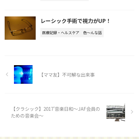
レーシック手術で視力がUP！
医療記録・ヘルスケア
色～んな話
【ママ友】不可解な出来事
【クラシック】2017’音楽日和～JAF会員の
ための音楽会～