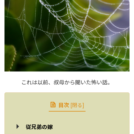
これは以前、叔母から聞いた怖い話。
目次
[
閉る
]
従兄弟の嫁