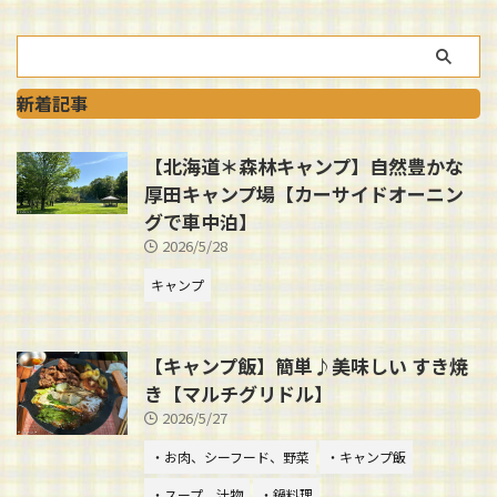
新着記事
【北海道＊森林キャンプ】自然豊かな
厚田キャンプ場【カーサイドオーニン
グで車中泊】
2026/5/28
キャンプ
【キャンプ飯】簡単♪美味しい すき焼
き【マルチグリドル】
2026/5/27
・お肉、シーフード、野菜
・キャンプ飯
・スープ、汁物
・鍋料理