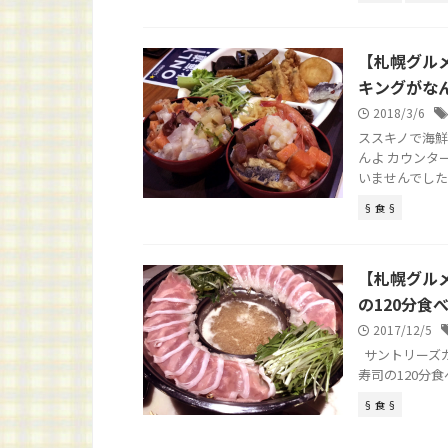
【札幌グル
キングがなん
2018/3/6
ススキノで海鮮
んよ カウンタ
いませんでしたが^
§ 食 §
【札幌グル
の120分食
2017/12/5
サントリーズガ
寿司の120分食べ
§ 食 §