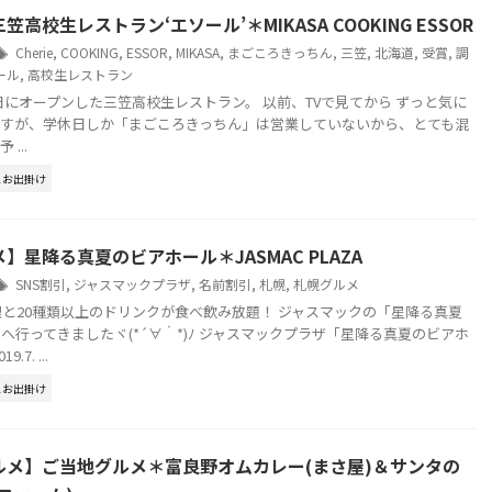
高校生レストラン‘エソール’＊MIKASA COOKING ESSOR
Cherie
,
COOKING
,
ESSOR
,
MIKASA
,
まごころきっちん
,
三笠
,
北海道
,
受賞
,
調
ール
,
高校生レストラン
22日にオープンした三笠高校生レストラン。 以前、TVで見てから ずっと気に
ですが、学休日しか「まごころきっちん」は営業していないから、とても混
...
とお出掛け
】星降る真夏のビアホール＊JASMAC PLAZA
SNS割引
,
ジャスマックプラザ
,
名前割引
,
札幌
,
札幌グルメ
理と20種類以上のドリンクが食べ飲み放題！ ジャスマックの「星降る真夏
へ行ってきましたヾ(*´∀｀*)ﾉ ジャスマックプラザ「星降る真夏のビアホ
7. ...
とお出掛け
ルメ】ご当地グルメ＊富良野オムカレー(まさ屋)＆サンタの