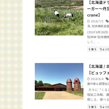
【北海道ド
ーガー～丹頂鶴(
crane】
2018/7/5
湯
,
知床横断道
(2018’6月
知床峠 知床横
しく、 ...
§ 食 §
ちょっ
【北海道 /
【ビュッフ
2018/6/4
農作業＆調理加
久々に「くるる
理加工体験、農
感じる、食べる、の
§ 食 §
ちょっ