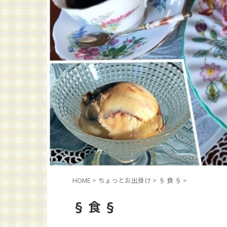
HOME
>
ちょっとお出掛け
>
§ 食 §
>
§ 食 §