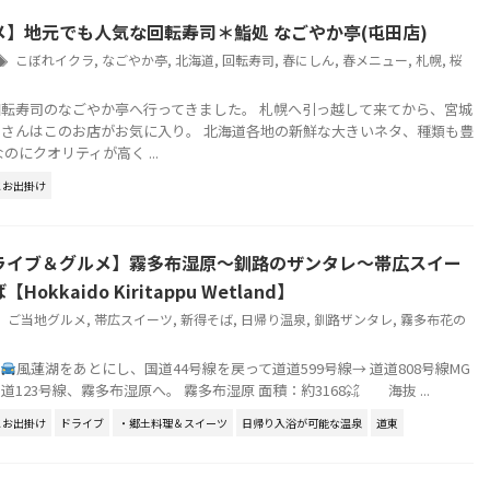
メ】地元でも人気な回転寿司＊鮨処 なごやか亭(屯田店)
こぼれイクラ
,
なごやか亭
,
北海道
,
回転寿司
,
春にしん
,
春メニュー
,
札幌
,
桜
転寿司のなごやか亭へ行ってきました。 札幌へ引っ越して来てから、宮城
さんはこのお店がお気に入り。 北海道各地の新鮮な大きいネタ、種類も豊
のにクオリティが高く ...
とお出掛け
ライブ＆グルメ】霧多布湿原～釧路のザンタレ～帯広スイー
okkaido Kiritappu Wetland】
ご当地グルメ
,
帯広スイーツ
,
新得そば
,
日帰り温泉
,
釧路ザンタレ
,
霧多布花の
風蓮湖をあとにし、国道44号線を戻って道道599号線→ 道道808号線MG
123号線、霧多布湿原へ。 霧多布湿原 面積：約3168㌶ 海抜 ...
とお出掛け
ドライブ
・郷土料理＆スイーツ
日帰り入浴が可能な温泉
道東