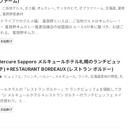
ファーム)
ご当地グルメ
,
まさ屋
,
オムカレー
,
サンタのヒゲ
,
ポプラファーム
,
北海道
,
富良
ン
,
富良野産食材
ドライブでのグルメ編。 富良野といえば、ご当地グルメはオムカレー！
ー 富良野オムカレー推進協議会の加盟店は ルール6か条に基づき、お店ご
る。 富良野オムカ ...
とお出掛け
ercure Sapporo メルキュールホテル札幌のランチビュッ
)＊RESTAURANT BORDEAUX (レストラン ボルドー)
ビュッフェ
,
フレンチ
,
ヘルシー
,
メルキュール
,
ランチ
,
北海道産旬の野菜
,
札
ールホテルの「レストラン ボルドー」で ランチビュッフェを堪能してき
∀｀*)ﾉ メルキュールホテル＊レストラン ボルドーのランチビュッフェ メイ
わり。 5 ...
とお出掛け