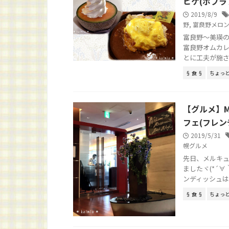
ヒゲ(ポプラ
2019/8/9
野
,
富良野メロ
富良野～美瑛の
富良野オムカレ
とに工夫が施され
§ 食 §
ちょっ
【グルメ】M
フェ(フレンチ
2019/5/31
幌グルメ
先日、メルキュ
ましたヾ(*´
ンディッシュは月替
§ 食 §
ちょっ