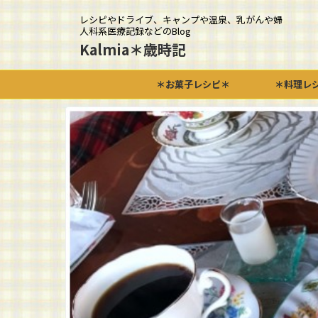
レシピやドライブ、キャンプや温泉、乳がんや婦
人科系医療記録などのBlog
Kalmia＊歳時記
＊お菓子レシピ＊
＊料理レ