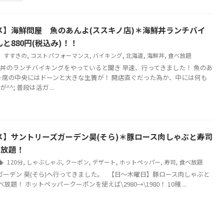
メ】海鮮問屋 魚のあんよ(ススキノ店)＊海鮮丼ランチバイ
と880円(税込み)！！
すすきの
,
コストパフォーマンス
,
バイキング
,
北海道
,
海鮮丼
,
食べ放題
丼のランチバイキングをやっていると聞き 早速、行ってきました！ 魚のあ
ー席の中央にはドーンと大きな生簀が！ 開店直ぐだった為か、中には何も
^; 普段は活ガ ...
メ】サントリーズガーデン昊(そら)＊豚ロース肉しゃぶと寿司
べ放題！
120分
,
しゃぶしゃぶ
,
クーポン
,
デザート
,
ホットペッパー
,
寿司
,
食べ放題
ーデン 昊(そら)へ行ってきました。 【日～木曜日】豚ロース肉しゃぶと
放題！ ホットペッパークーポンを使えば\2980→\1980！ 10種 ...