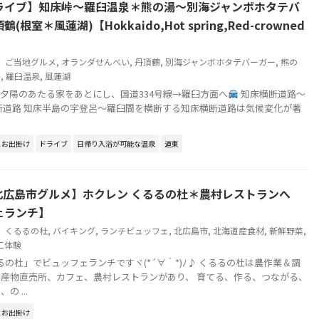
ライブ】知床峠～羅臼温泉＊熊の湯～別海ジャンボホタテバ
根室＊風蓮湖)【Hokkaido,Hot spring,Red-crowned
ご当地グルメ
,
オランダせんべい
,
丹頂鶴
,
別海ジャンボホタテバーガー
,
熊の
路
,
羅臼温泉
,
風蓮湖
26日) 夕陽のあたる家をあとにし、国道334号線→羅臼方面へ
知床横断道路～
断道路 知床半島の宇登呂～羅臼間を横断する知床横断道路は気候変化が著
とお出掛け
ドライブ
日帰り入浴が可能な温泉
道東
 北広島市グルメ】ホクレン くるるの杜＊農村レストランへ
ェランチ】
くるるの杜
,
バイキング
,
ランチビュッフェ
,
北広島市
,
北海道産食材
,
新鮮野菜
,
工体験
の杜」でビュッフェランチですヾ(*´∀｀*)ﾉ♪ くるるの杜は農作業＆調
産物直売所、カフェ、農村レストランがあり、 育てる、作る、つながる、
 ...
とお出掛け