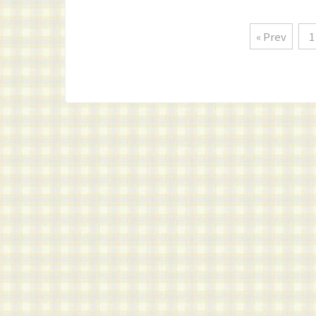
« Prev
1