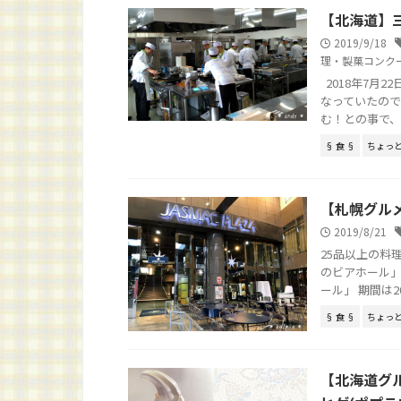
【北海道】三笠
2019/9/18
理・製菓コンク
2018年7月
なっていたの
む！との事で、予 
§ 食 §
ちょっ
【札幌グルメ
2019/8/21
25品以上の料
のビアホール」
ール」 期間は2019.
§ 食 §
ちょっ
【北海道グ