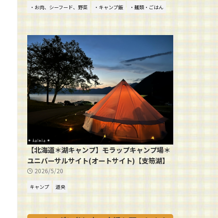
・お肉、シーフード、野菜
・キャンプ飯
・麺類・ごはん
【北海道＊湖キャンプ】モラップキャンプ場＊
ユニバーサルサイト(オートサイト)【支笏湖】
2026/5/20
キャンプ
道央