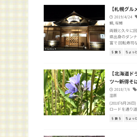
【札幌グル
2019/4/24
鯛
,
桜鱒
両親と久々に回
県出身のダンナ
富で 回転寿司な
§ 食 §
ちょっ
【北海道ド
ツ～新得そば【H
2018/7/6
湿原
(2018’6月26日)
ロードを通り道道
§ 食 §
ちょっ