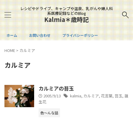
レシピやドライブ、キャンプや温泉、乳がんや婦人科
系医療記録などのBlog
Kalmia＊歳時記
ホーム
お問い合わせ
プライバシーポリシー
HOME
>
カルミア
カルミア
カルミアの苔玉
2005/9/13
kalmia
,
カルミア
,
花言葉
,
苔玉
,
誕
生花
色～んな話