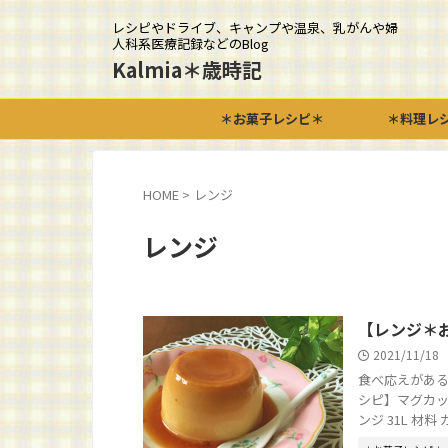
レシピやドライブ、キャンプや温泉、乳がんや婦
人科系医療記録などのBlog
Kalmia＊歳時記
＊お菓子レシピ＊
＊料理レ
HOME
>
レンジ
レンジ
【レンジ＊
2021/11/18
食べ応えがある
シピ】マグカッ
ンジ 31L 材料 カ