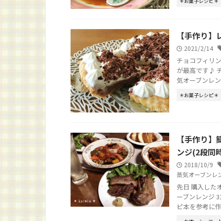
＊お菓子レシピ＊
【手作り】
2021/2/14
チョコフィリン
が最高です♪ 
気オーブンレンジ 3
＊お菓子レシピ＊
【手作り】
ンジ(2段同
2018/10/9
蒸気オーブンレ
先日 購入した
ーブンレンジ 3
ピ本を参考に作りま