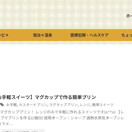
ホ
シピ＊
宿泊＊温泉
医療記録・ヘルスケア
ちょ
お手軽スイーツ】マグカップで作る簡単プリン
お手軽
,
カスタードプリン
,
マグカッププリン
,
レンジ
,
簡単スイーツ
マグカッププリン！ レンジのみで手軽に作れるスイーツです(o^^o) 【レ
プでプリンを作る(1個分) 使用オーブン：シャープ 過熱水蒸気オーブンレ
ラメ ...