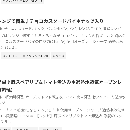
＊プリン・ババロア・ゼリー＊
レンジで簡単♪チョコカスタードパイ＊ナッツ入り
チョコカスタード
,
ナッツ
,
バレンタイン
,
パイ
,
レンジ
,
手作り
,
簡単レシピ
グはレンジで簡単♪とろとろ～なチョコパイ。 ナッツの香ばしさと歯応え
チョコカスタードパイの作り方(21cm型) 使用オーブン：シャープ 過熱水蒸
1L 2 ...
＊チョコレート菓子バレンタイン＊
＊パイ＊
簡単♪豚スペアリブ＆トマト煮込み＊過熱水蒸気オーブンレ
時調理)
2段同時調理
,
オーブン
,
トマト煮込み
,
レンジ
,
簡単調理
,
豚スペアリブ
,
過熱水
ンジ
オーブンで2段調理をしてみました♪ 使用オーブン：シャープ 過熱水蒸気オ
1L 2段調理RE-SS10C 【レシピ】豚スペアリブ＆トマト煮込み 取説のレシ
 ...