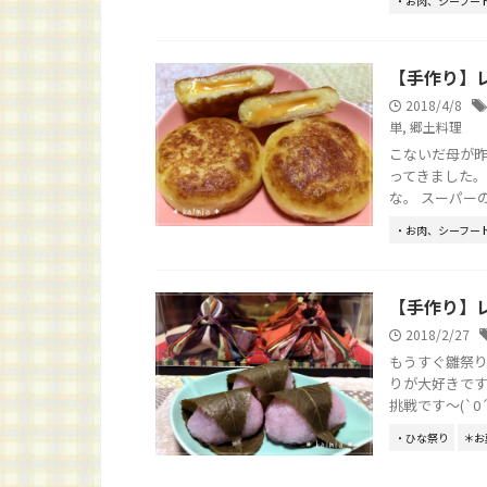
・お肉、シーフー
【手作り】
2018/4/8
単
,
郷土料理
こないだ母が昨
ってきました。
な。 スーパーのレ
・お肉、シーフー
【手作り】
2018/2/27
もうすぐ雛祭り
りが大好きです
挑戦です～(`0´*)ﾉ
・ひな祭り
＊お