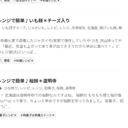
ド、野菜
・記念日ディナー
＊料理レシピ＊
レンジで簡単♪いも餅＊チーズ入り
いも団子スープ
,
じゃがいも
,
レシピ
,
レンジ
,
冷凍保存
,
北海道
,
揚げいも餅
,
簡
年俺ん家で収穫したジャガイモ(実家で保存していたやつ)を 沢山持ってや
 「最近、気温も上がって来て芽が出てきそうだから早めに食べて！」と
ジ袋(大)にいっぱ ...
ド、野菜
＊料理レシピ＊
レンジで簡単♪桜餅＊道明寺
ひな祭り
,
レシピ
,
レンジ
,
和菓子
,
桜餅
,
道明寺
！ 北海道は道明寺粉での桜餅なんですよね。 桜餅の もちもち感と桜の香
(o^^o) って事で、ちょいと早めですが桜餅を作ってみました。 和菓子、初
" ...
菓子レシピ＊
＊和菓子＆和風スイーツ＊