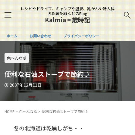
レシピやドライブ、キャンプや温泉、乳がんや婦人科
系医療記録などのBlog
Kalmia＊歳時記
ホーム
お問い合わせ
プライバシーポリシー
色～んな話
便利な石油ストーブで節約♪
2007年12月11日
HOME
>
色～んな話
>
便利な石油ストーブで節約♪
冬の北海道は乾燥しがち・・