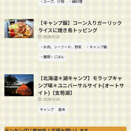
・スープ、汁物
・鍋料理
【キャンプ飯】コーン入りガーリック
ライスに焼き鳥トッピング
2026/5/21
・お肉、シーフード、野菜
・キャンプ飯
・麺類・ごはん
【北海道＊湖キャンプ】モラップキャ
ンプ場＊ユニバーサルサイト(オートサ
イト)【支笏湖】
2026/5/20
キャンプ
道央
ランキングに参加中！応援お願いします