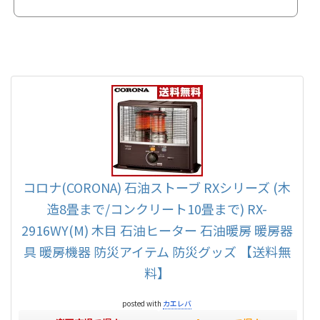
(…と推測)父実家は元々農家をしていて今は誰も住んでいないし・・折角畑があるの
だから野菜を作ろう！と思いつきトウモロコシ、ジャガイモ、カボチャ、スイカ、
トマト、キュウリ、レタス、豆大根、ニンジン等を作...
コロナ(CORONA) 石油ストーブ RXシリーズ (木
造8畳まで/コンクリート10畳まで) RX-
2916WY(M) 木目 石油ヒーター 石油暖房 暖房器
具 暖房機器 防災アイテム 防災グッズ 【送料無
料】
posted with
カエレバ