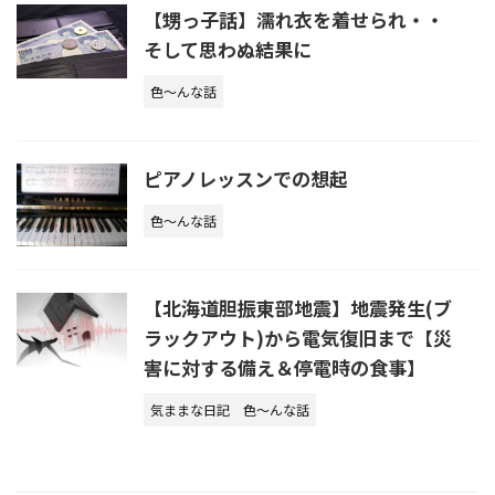
【甥っ子話】濡れ衣を着せられ・・
そして思わぬ結果に
色～んな話
ピアノレッスンでの想起
色～んな話
【北海道胆振東部地震】地震発生(ブ
ラックアウト)から電気復旧まで【災
害に対する備え＆停電時の食事】
気ままな日記
色～んな話