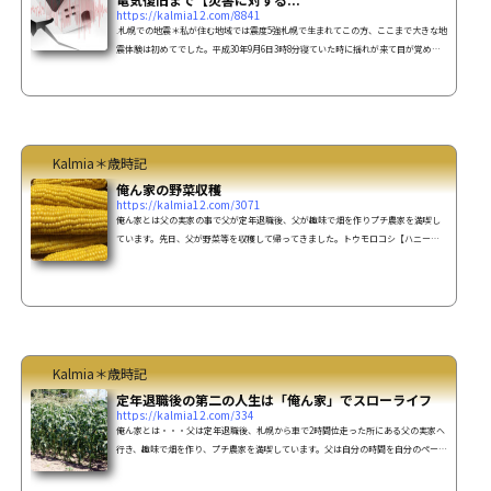
https://kalmia12.com/8841
.札幌での地震＊私が住む地域では震度5強札幌で生まれてこの方、ここまで大きな地
震体験は初めてでした。平成30年9月6日3時8分寝ていた時に揺れが来て目が覚め、
そして緊急地震速報(スマホ)が鳴りました。その後 強く揺れ、これは今までに無い
大きい地震だなと思い、揺れがおさまった後、電気をつけリビングへ行くと、先に
リビングへ行ったダンナが「食器とオーブンが落ちて破片が散らばってるから、こ
っちに来ちゃダメ」と。え？どういう事・・？物が倒れたり、食器が割れたりして
いるのに、その音が全然耳に入って来なかったのでそん...
Kalmia＊歳時記
俺ん家の野菜収穫
https://kalmia12.com/3071
俺ん家とは父の実家の事で父が定年退職後、父が趣味で畑を作りプチ農家を満喫し
ています。先日、父が野菜等を収穫して帰ってきました。トウモロコシ【ハニーバ
ンタム】待ってました～♪ヾ(〃^∇^)ノ今年のトウモロコシの出来は良いようです。
一気に収穫しても、処理＆消費が大変なので植える時期を少しづつずらして、収穫
も何段階かに分けているようです。あと２回くらいはトウモロコシが届く予定(笑)今
回は10本届きました♪３本は茹でたてを頂き(1本私、2本ダンナ)3本冷蔵、3本冷凍、
1本は粒を芯から取り外し、袋に入れて冷凍トウモロコ...
Kalmia＊歳時記
定年退職後の第二の人生は「俺ん家」でスローライフ
https://kalmia12.com/334
俺ん家とは・・・父は定年退職後、札幌から車で2時間位走った所にある父の実家へ
行き、趣味で畑を作り、プチ農家を満喫しています。父は自分の時間を自分のペース
で過ごせるので、この家に居るのが大好き。事の始まりは定年退職後、家にいる事
が多くなり、天然な母からゴチャゴチャ とやかく言われたくない父は父実家へ避難