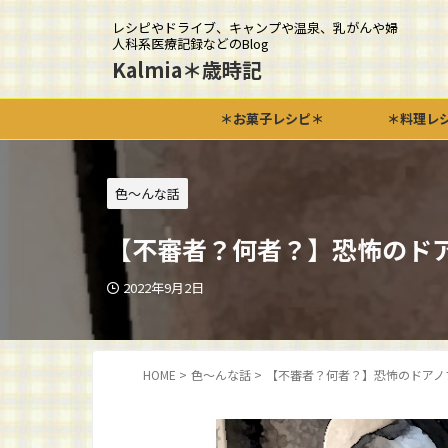
レシピやドライブ、キャンプや温泉、乳がんや婦
人科系医療記録などのBlog
Kalmia＊歳時記
＊お菓子レシピ＊
＊料理レ
色～んな話
【不審者？何者？】恐怖のドア
2022年9月2日
HOME
>
色～んな話
>
【不審者？何者？】恐怖のドアノ