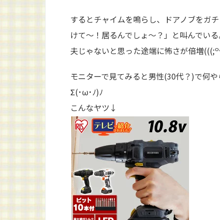
するとチャイムを鳴らし、ドアノブをガチ
けて～！居るんでしょ～？」と叫んでいる。
夫じゃないと思った途端に怖さが倍増(((;꒪ꈊ꒪
モニターで見てみると男性(30代？)で何
Σ(･ω･ﾉ)ﾉ
こんなヤツ↓