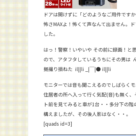
ドアは開けずに「どのようなご用件ですか
怖さMAXよ！怖くて声なんて出ません。
した。
はっ！警察！いやいや その前に録画！と
ので、アタフタしているうちにその男は ん
拠撮り損ねた il||li _|￣|● il||li
モニターでは音も聞こえるのでしばらくモ
住居者の所へ入って行く気配(音)も無く
ト前を見てみると車が1台・・多分下の階
構えましたが、その後人影はなく・・。
[quads id=3]