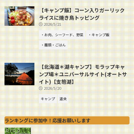
【キャンプ飯】コーン入りガーリック
ライスに焼き鳥トッピング
2026/5/21
・お肉、シーフード、野菜
・キャンプ飯
・麺類・ごはん
【北海道＊湖キャンプ】モラップキャ
ンプ場＊ユニバーサルサイト(オートサ
イト)【支笏湖】
2026/5/20
キャンプ
道央
ランキングに参加中！応援お願いします