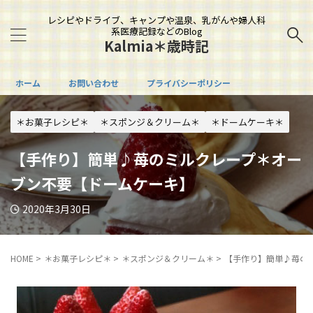
レシピやドライブ、キャンプや温泉、乳がんや婦人科
系医療記録などのBlog
Kalmia＊歳時記
ホーム
お問い合わせ
プライバシーポリシー
＊お菓子レシピ＊
＊スポンジ＆クリーム＊
＊ドームケーキ＊
【手作り】簡単♪苺のミルクレープ＊オー
ブン不要【ドームケーキ】
2020年3月30日
HOME
>
＊お菓子レシピ＊
>
＊スポンジ＆クリーム＊
>
【手作り】簡単♪苺の