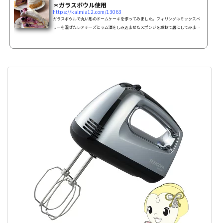
＊ガラスボウル使用
https://kalmia12.com/13063
ガラスボウルで丸い形のドームケーキを作ってみました。フィリングはミックスベ
リーを混ぜたレアチーズとラム酒をしみ込ませたスポンジを重ねて層にしてみまし
た。フルーツ＆レアチーズの酸味とクリームの甘味、ラム酒の風味が絶妙♪【レシ
ピ】３種ベリーのレアチーズドームケーキの作り方材料スポンジケーキ18cm１台分
(市販のでもOK)☆薄力粉 90g☆コーンスターチ 15g砂糖
90g卵 3個バター 15g牛乳 大さじ1レアチー
ズフィリング...