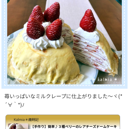
苺いっぱいなミルクレープに仕上がりました～ヾ(*
´∀｀*)ﾉ
Kalmia＊歳時記
【手作り】簡単♪３種ベリーのレアチーズドームケーキ