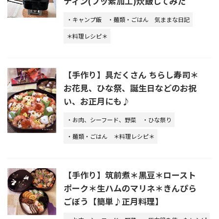
ティン(フッ素加工)炊飯してみた
・キャンプ飯
・麺類・ごはん
気ままな日記
＊料理レシピ＊
【手作り】具だくさん ちらし寿司＊
お花見、ひな祭、誕生日などのお祝
い、お正月にも♪
・お肉、シーフード、野菜
・ひな祭り
・麺類・ごはん
＊料理レシピ＊
【手作り】筑前煮＊黒豆＊ロースト
ポーク＊生ハムのマリネ＊きんぴら
ごぼう【簡単♪正月料理】