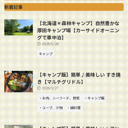
新着記事
【北海道＊森林キャンプ】自然豊かな
厚田キャンプ場【カーサイドオーニン
グで車中泊】
2026/5/28
キャンプ
【キャンプ飯】簡単♪美味しい すき焼
き【マルチグリドル】
2026/5/27
・お肉、シーフード、野菜
・キャンプ飯
・スープ、汁物
・鍋料理