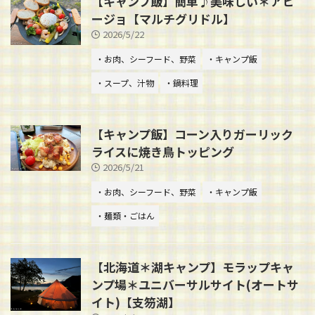
【キャンプ飯】簡単♪美味しい＊アヒ
ージョ【マルチグリドル】
2026/5/22
・お肉、シーフード、野菜
・キャンプ飯
・スープ、汁物
・鍋料理
【キャンプ飯】コーン入りガーリック
ライスに焼き鳥トッピング
2026/5/21
・お肉、シーフード、野菜
・キャンプ飯
・麺類・ごはん
【北海道＊湖キャンプ】モラップキャ
ンプ場＊ユニバーサルサイト(オートサ
イト)【支笏湖】