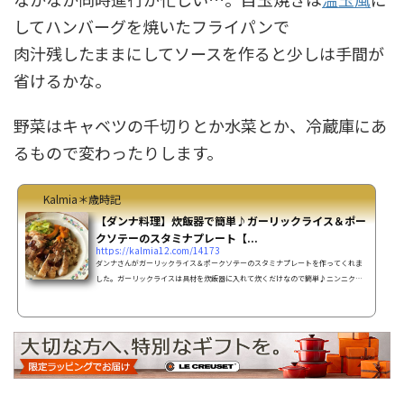
してハンバーグを焼いたフライパンで
肉汁残したままにしてソースを作ると少しは手間が
省けるかな。
野菜はキャベツの千切りとか水菜とか、冷蔵庫にあ
るもので変わったりします。
Kalmia＊歳時記
【ダンナ料理】炊飯器で簡単♪ガーリックライス＆ポー
クソテーのスタミナプレート【...
https://kalmia12.com/14173
ダンナさんがガーリックライス＆ポークソテーのスタミナプレートを作ってくれま
した。ガーリックライスは具材を炊飯器に入れて炊くだけなので簡単♪ニンニクの
風味のライスとポークソテーに振りかけられたカリっとしたガーリックチップの食
感がたまらない～ヾ(*´∀｀*)ﾉ食欲増進のスタミナプレートです。【レシピ】ガーリ
ックライス＆ポークソテーの作り方(2人分)Report By：Andy（ダンナさん）材料ガ
ーリックライス米 1.5合玉ねぎ みじん切り 1/2コ
スイートコーン（缶詰） 50ｇスライスガーリック(...