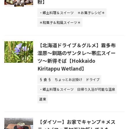
粉】
・郷土料理＆スイーツ
＊お菓子レシピ＊
＊和菓子＆和風スイーツ＊
【北海道ドライブ＆グルメ】霧多布
湿原～釧路のザンタレ～帯広スイー
ツ～新得そば【Hokkaido
Kiritappu Wetland】
§ 食 §
ちょっとお出掛け
ドライブ
・郷土料理＆スイーツ
日帰り入浴が可能な温泉
道東
【ダイソー】お家でキャンプ＊メス