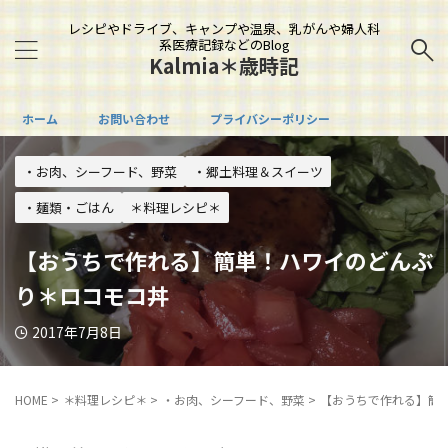
レシピやドライブ、キャンプや温泉、乳がんや婦人科
系医療記録などのBlog
Kalmia＊歳時記
ホーム
お問い合わせ
プライバシーポリシー
・お肉、シーフード、野菜
・郷土料理＆スイーツ
・麺類・ごはん
＊料理レシピ＊
【おうちで作れる】簡単！ハワイのどんぶ
り＊ロコモコ丼
2017年7月8日
HOME
>
＊料理レシピ＊
>
・お肉、シーフード、野菜
>
【おうちで作れる】簡