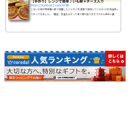
【手作り】レンジで簡単♪いも餅＊チーズ入り
https://kalmia12.com/6768
こないだ母が昨年俺ん家で収穫したジャガイモ(実家で保存していたやつ)を沢山持っ
てやってきました。「最近、気温も上がって来て芽が出てきそうだから早めに食べ
て！」とな。スーパーのレジ袋(大)にいっぱい！凄い量なんですけどー(๑ʘ∆ʘ๑)し
かも小さな芽が出て来ているし・・近日中に全て食べきれないので、使う分 数個だ
けよけてあとは全て いも餅を作って冷凍保存する事にしたのでした。【レシピ】い
も餅の作り方(10個分)材料じゃがいも 4個(中～大)牛乳
100cc片栗粉 大さじ6～お好みの...