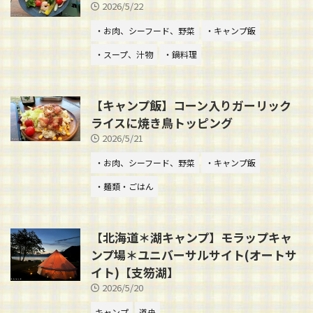
2026/5/22
・お肉、シーフード、野菜
・キャンプ飯
・スープ、汁物
・鍋料理
【キャンプ飯】コーン入りガーリック
ライスに焼き鳥トッピング
2026/5/21
・お肉、シーフード、野菜
・キャンプ飯
・麺類・ごはん
【北海道＊湖キャンプ】モラップキャ
ンプ場＊ユニバーサルサイト(オートサ
イト)【支笏湖】
2026/5/20
キャンプ
道央