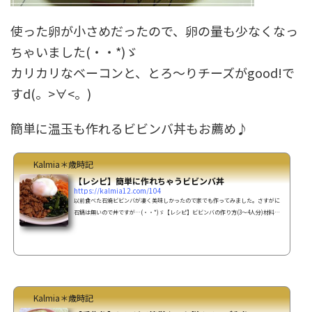
使った卵が小さめだったので、卵の量も少なくなっ
ちゃいました(・・*)ゞ
カリカリなベーコンと、とろ～りチーズがgood!で
すd(。>∀<。)
簡単に温玉も作れるビビンバ丼もお薦め♪
Kalmia＊歳時記
【レシピ】簡単に作れちゃうビビンバ丼
https://kalmia12.com/104
以前食べた石焼ビビンバが凄く美味しかったので家でも作ってみました。さすがに
石鍋は無いので丼ですが…(・・*)ゞ【レシピ】ビビンバの作り方(3～4人分)材料ご
はん 3～4人分もやし 1袋ニンジン 1本ほうれん草 1袋ひき肉 150ｇ～卵
人数分（ナムル調味料）白胡麻 小さじ1ニンニク（チューブ）小さじ1/2塩
少々ごま油 小さじ1/2（肉調味料）コチュジャン小さじ1+（お好みで）焼肉のタ
レ 小さじ1+砂糖 小さじ1+醤油 小さじ1+（予タレ備）お好みでコ
チュジャン 大さじ1焼肉のタレ 大さじ1作り方ナムルを作...
Kalmia＊歳時記