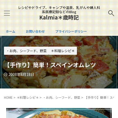
レシピやドライブ、キャンプや温泉、乳がんや婦人科
系医療記録などのBlog
Kalmia＊歳時記
ホーム
お問い合わせ
プライバシーポリシー
・お肉、シーフード、野菜
＊料理レシピ＊
【手作り】簡単！スペインオムレツ
2008年8月18日
HOME
>
＊料理レシピ＊
>
・お肉、シーフード、野菜
>
【手作り】簡単！スペ