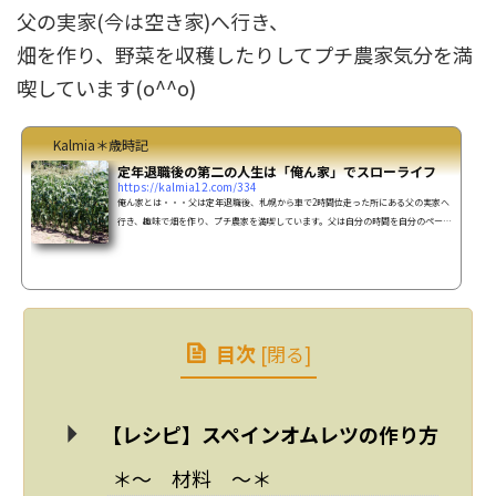
父の実家(今は空き家)へ行き、
畑を作り、野菜を収穫したりしてプチ農家気分を満
喫しています(o^^o)
Kalmia＊歳時記
定年退職後の第二の人生は「俺ん家」でスローライフ
https://kalmia12.com/334
俺ん家とは・・・父は定年退職後、札幌から車で2時間位走った所にある父の実家へ
行き、趣味で畑を作り、プチ農家を満喫しています。父は自分の時間を自分のペース
で過ごせるので、この家に居るのが大好き。事の始まりは定年退職後、家にいる事
が多くなり、天然な母からゴチャゴチャ とやかく言われたくない父は父実家へ避難
(…と推測)父実家は元々農家をしていて今は誰も住んでいないし・・折角畑があるの
だから野菜を作ろう！と思いつきトウモロコシ、ジャガイモ、カボチャ、スイカ、
トマト、キュウリ、レタス、豆大根、ニンジン等を作...
目次
[
閉る
]
【レシピ】スペインオムレツの作り方
＊～ 材料 ～＊