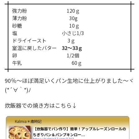
強力粉 120ｇ
薄力粉 30g
砂糖 10ｇ
塩 小さじ1/3
ドライイースト 3ｇ
室温に戻したバター
32～33ｇ
卵 1/2個
牛乳 60ｇ
90％～ほぼ満足いくパン生地に仕上がりました～ヾ
(*´∀｀*)ﾉ
炊飯器での焼き方はこちら↓
Kalmia＊歳時記
【炊飯器でパン作り】簡単！アップルレーズンロールの
ちぎりパン＆パンプキンロー...
https://kalmia12.com/1243