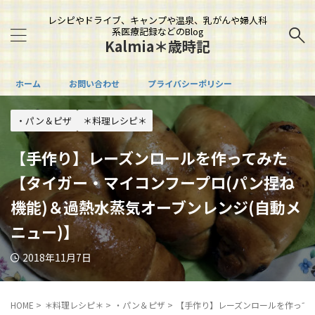
レシピやドライブ、キャンプや温泉、乳がんや婦人科
系医療記録などのBlog
Kalmia＊歳時記
ホーム
お問い合わせ
プライバシーポリシー
・パン＆ピザ
＊料理レシピ＊
【手作り】レーズンロールを作ってみた
【タイガー・マイコンフープロ(パン捏ね
機能)＆過熱水蒸気オーブンレンジ(自動メ
ニュー)】
2018年11月7日
HOME
>
＊料理レシピ＊
>
・パン＆ピザ
>
【手作り】レーズンロールを作ってみ