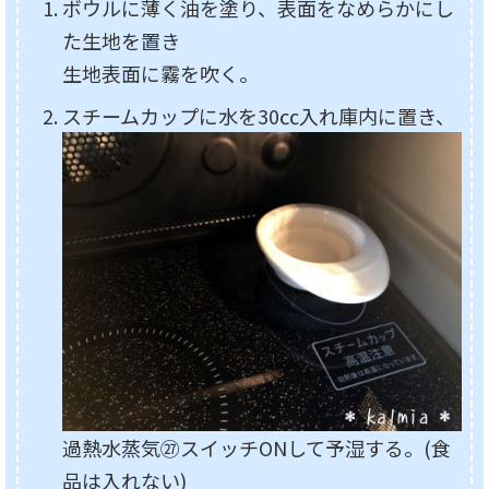
ボウルに薄く油を塗り、表面をなめらかにし
た生地を置き
生地表面に霧を吹く。
スチームカップに水を30㏄入れ庫内に置き、
過熱水蒸気㉗スイッチONして予湿する。(食
品は入れない)