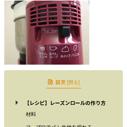
目次
[
閉る
]
【レシピ】レーズンロールの作り方
材料
フープロでパン生地を捏ねる