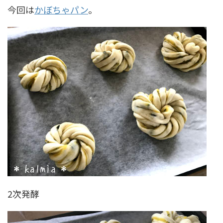
今回は
かぼちゃパン
。
2次発酵