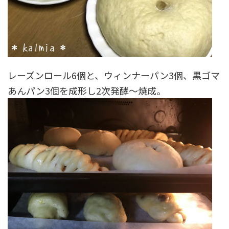
レーズンロール6個と、ウィンナーパン3個、黒ゴマ
あんパン3個を成形し2次発酵～焼成。