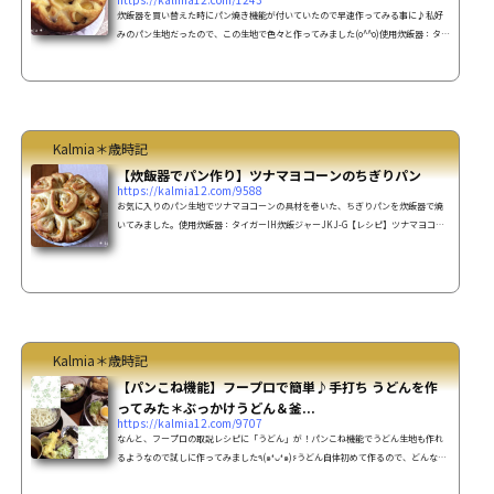
炊飯器を買い替えた時にパン焼き機能が付いていたので早速作ってみる事に♪私好
みのパン生地だったので、この生地で色々と作ってみました(o^^o)使用炊飯器：タイ
ガーIH炊飯ジャーJKJ-G【レシピ】アップルレーズンロールの作り方材料生地強力
粉 200ｇ薄力粉or全粒粉 50ｇ砂糖
25ｇ塩 小さじ1ドライイースト 小
さじ1室温に戻したバター 50ｇ卵 ...
Kalmia＊歳時記
【炊飯器でパン作り】ツナマヨコーンのちぎりパン
https://kalmia12.com/9588
お気に入りのパン生地でツナマヨコーンの具材を巻いた、ちぎりパンを炊飯器で焼
いてみました。使用炊飯器：タイガーIH炊飯ジャーJKJ-G【レシピ】ツナマヨコー
ンのちぎりパンの作り方材料強力粉 200ｇ薄力粉
50ｇ砂糖 25g塩 小さじ1
ドライイースト 小さじ1室温に戻したバター 50ｇ卵
1個牛乳 120～130cc具材ツナ缶
1個玉ねぎ 1/2個コーン ...
Kalmia＊歳時記
【パンこね機能】フープロで簡単♪手打ち うどんを作
ってみた＊ぶっかけうどん＆釜...
https://kalmia12.com/9707
なんと、フープロの取説レシピに「うどん」が！パンこね機能でうどん生地も作れ
るようなので試しに作ってみました٩(๑❛ᴗ❛๑)۶うどん自体初めて作るので、どんな風
に出来上がるか楽しみです“ｏ(*￣o￣)ｏ”ﾜｸﾜｸ♪使用フープロ：タイガー マイコンフ