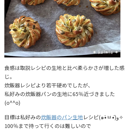
食感は取説レシピの生地と比べ柔らかさが増した感
じ。
炊飯器レシピより若干硬めでしたが、
私好みの炊飯器パンの生地に65％近づきました
(o^^o)
目標は私好みの
炊飯器のパン生地
レシピ(๑•̀ㅂ•́)و✧
100％まで持って行くのは難しいので