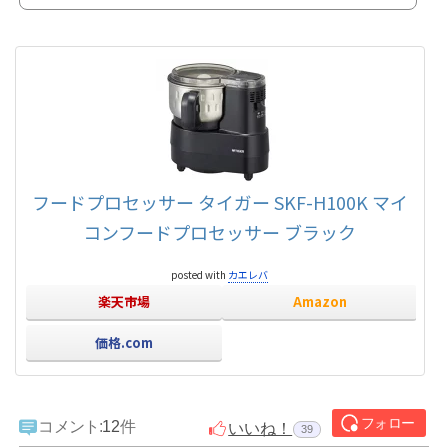
ードプロセッサー【レシピ】手打ち うどんの作り方：フープロ使用取説レシピの
「かまあげうどん」を参考にしました。材料うどん生地 (2人分)強力粉 7
5ｇ薄力粉 75ｇ(もしくは中力粉 150ｇ)塩 小さじ1水か ぬる
ま湯 75ccお好きな具材今回は~茹で豚いなり寿...
フードプロセッサー タイガー SKF-H100K マイ
コンフードプロセッサー ブラック
posted with
カエレバ
楽天市場
Amazon
価格.com