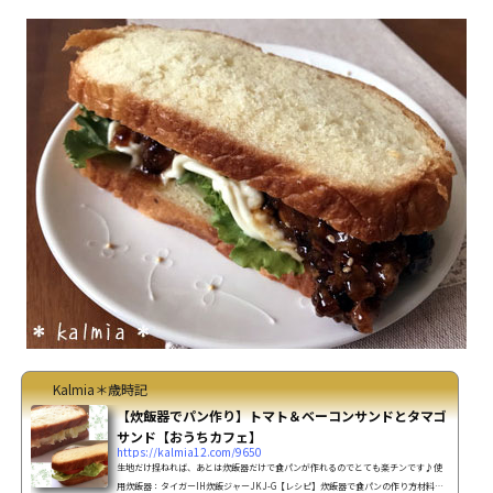
Kalmia＊歳時記
【炊飯器でパン作り】トマト＆ベーコンサンドとタマゴ
サンド【おうちカフェ】
https://kalmia12.com/9650
生地だけ捏ねれば、あとは炊飯器だけで食パンが作れるのでとても楽チンです♪使
用炊飯器：タイガーIH炊飯ジャーJKJ-G【レシピ】炊飯器で食パンの作り方材料強