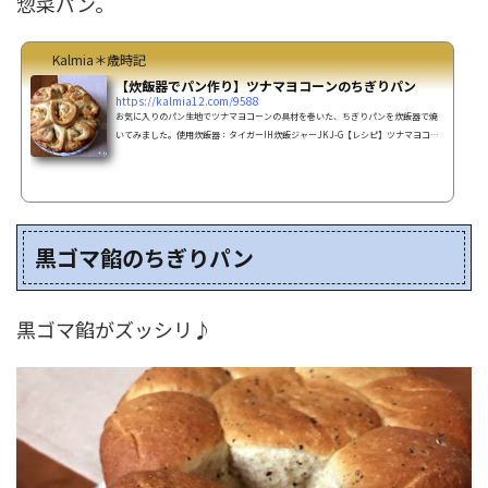
惣菜パン。
Kalmia＊歳時記
【炊飯器でパン作り】ツナマヨコーンのちぎりパン
https://kalmia12.com/9588
お気に入りのパン生地でツナマヨコーンの具材を巻いた、ちぎりパンを炊飯器で焼
いてみました。使用炊飯器：タイガーIH炊飯ジャーJKJ-G【レシピ】ツナマヨコー
ンのちぎりパンの作り方材料強力粉 200ｇ薄力粉
50ｇ砂糖 25g塩 小さじ1
ドライイースト 小さじ1室温に戻したバター 50ｇ卵
1個牛乳 120～130cc具材ツナ缶
1個玉ねぎ 1/2個コーン ...
黒ゴマ餡のちぎりパン
黒ゴマ餡がズッシリ♪