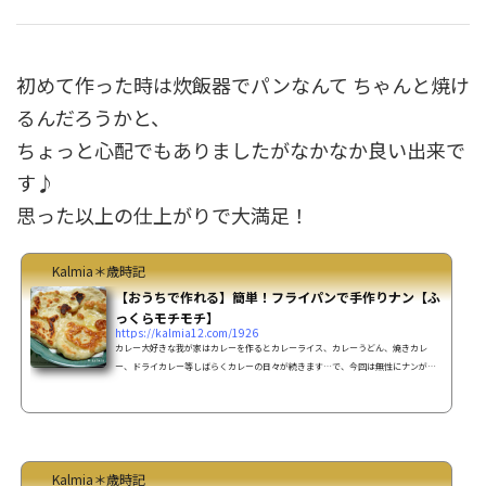
初めて作った時は炊飯器でパンなんて ちゃんと焼け
るんだろうかと、
ちょっと心配でもありましたがなかなか良い出来で
す♪
思った以上の仕上がりで大満足！
Kalmia＊歳時記
【おうちで作れる】簡単！フライパンで手作りナン【ふ
っくらモチモチ】
https://kalmia12.com/1926
カレー大好きな我が家はカレーを作るとカレーライス、カレーうどん、焼きカレ
ー、ドライカレー等しばらくカレーの日々が続きます…で、今回は無性にナンが食
べたくなりナンを作ってみる事にっ♪ナンって釜で焼くもの・・というイメージだ
ったのですが 意外と簡単にフライパンで作れちゃいます！いい感じに膨らんでくれ
て もっちりしていて、ナンっぽくできました！ ナン生地の量が多く食べきれないと
思い、残った生地を翌日に焼いてみたら、膨らみ方がイマイチ・・・ （↑2枚目の
写真）何だか残念なナンになってしまった il||li _|...
Kalmia＊歳時記