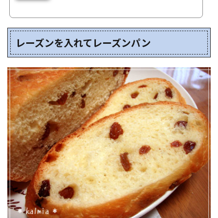
力粉 200ｇ薄力粉 50g砂糖
25g塩 小さじ1ドライイースト 小さじ1室温に戻したバタ
ー 50g卵 1個牛乳 120～130ｇパン生地作
り ボウルに強力粉、薄力粉...
レーズンを入れてレーズンパン