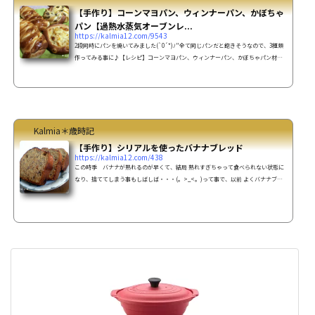
【手作り】コーンマヨパン、ウィンナーパン、かぼちゃ
パン【過熱水蒸気オーブンレ...
https://kalmia12.com/9543
2段同時にパンを焼いてみました(`0´*)ﾉ"全て同じパンだと飽きそうなので、3種類
作ってみる事に♪【レシピ】コーンマヨパン、ウィンナーパン、かぼちゃパン材料
強力粉 400ｇ薄力粉 100ｇ砂糖
50ｇ塩 小さじ2ドライイース
ト 小さじ2室温に戻したバター 100ｇ卵
2個牛乳 240cc～260ccかぼちゃ餡かぼちゃ
正味300ｇ砂糖 ...
Kalmia＊歳時記
【手作り】シリアルを使ったバナナブレッド
https://kalmia12.com/438
この時季 バナナが熟れるのが早くて、結局 熟れすぎちゃって食べられない状態に
なり、捨ててしまう事もしばしば・・・(。>_<。)って事で、以前 よくバナナブレ
ッドを作っていた事を思い出し、早速 作ってみましたっ(o^^o)実はこのレシピ、何
年か前にコーンフレークを買った時に 箱の底に書いてあったものなのです。簡単そ
うだし、試しに作ってみたら これがわりとイケたのよね♪ナッツ好きな私はナッ
ツを多めに入れて作ってみました(*'-')b【レシピ】バナナブレッドの作り方＊～ 材
料 ～＊・コーンフレーク 5ｇ ・マ...