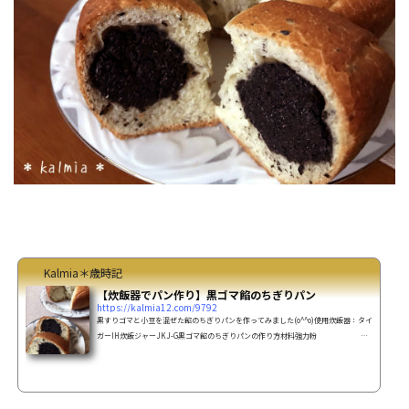
Kalmia＊歳時記
【炊飯器でパン作り】黒ゴマ餡のちぎりパン
https://kalmia12.com/9792
黒すりゴマと小豆を混ぜた餡のちぎりパンを作ってみました(o^^o)使用炊飯器：タイ
ガーIH炊飯ジャーJKJ-G黒ゴマ餡のちぎりパンの作り方材料強力粉
200ｇ薄力粉 50ｇ砂糖 25ｇ塩
小さじ1ドライイースト 小さじ1室温に戻したバター 50
ｇ卵 1個牛乳 120～130cc黒炒りゴ
マ 大さじ3(お好みで)黒ゴマ餡こし餡 20...