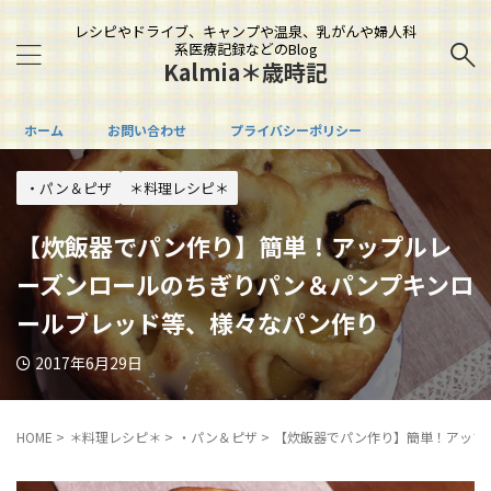
レシピやドライブ、キャンプや温泉、乳がんや婦人科
系医療記録などのBlog
Kalmia＊歳時記
ホーム
お問い合わせ
プライバシーポリシー
・パン＆ピザ
＊料理レシピ＊
【炊飯器でパン作り】簡単！アップルレ
ーズンロールのちぎりパン＆パンプキンロ
ールブレッド等、様々なパン作り
2017年6月29日
HOME
>
＊料理レシピ＊
>
・パン＆ピザ
>
【炊飯器でパン作り】簡単！アップ