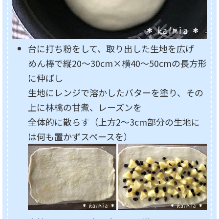
台に打ち粉をして、取り出した生地を広げ
めん棒で縦20～30cm×横40～50cmの長方形
に伸ばし
生地にレンジで溶かしたバターを塗り、その
上に林檎の甘煮、レーズンを
全体的に散らす（上方2～3cm部分の生地に
は何も置かずスペースを）